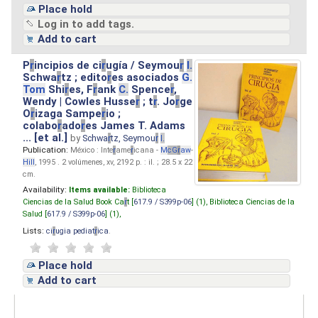
Place hold
Log in to add tags.
Add to cart
P
r
incipios de ci
r
ugía / Seymou
r
I.
Schwa
r
tz ; edito
r
es asociados
G.
Tom
Shi
r
es, F
r
ank
C.
Spence
r
,
Wendy | Cowles Husse
r
; t
r
. Jo
r
ge
O
r
izaga Sampe
r
io ;
colabo
r
ado
r
es James T. Adams
... [et al.]
by
Schwa
r
tz, Seymou
r
I.
Publication:
México : Inte
r
ame
r
icana -
M
cG
r
aw
-
Hill
, 1995 . 2 volúmenes, xv, 2192 p. : il. ; 28.5 x 22
cm.
Availability:
Items available:
Biblioteca
Ciencias de la Salud Book Ca
r
t [
617.9 / S399p-06
] (1),
Biblioteca Ciencias de la
Salud [
617.9 / S399p-06
] (1),
Lists:
ci
r
ugia pediat
r
ica
.
Place hold
Add to cart