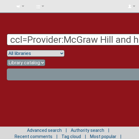
BIBLIOTECA
UNIV.
SURCOLOMBIANA
Advanced search
Authority search
Recent comments
Tag cloud
Most popular