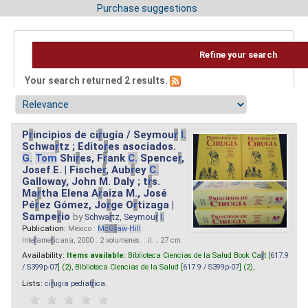
Purchase suggestions
Refine your search
Your search returned 2 results.
P
r
incipios de ci
r
ugía / Seymou
r
I.
Schwa
r
tz ; Edito
r
es asociados.
G.
Tom
Shi
r
es, F
r
ank
C.
Spence
r
,
Josef E. | Fische
r
, Aub
r
ey
C.
Galloway, John M. Daly ; t
r
s.
Ma
r
tha Elena A
r
aiza M., José
Pé
r
ez Gómez, Jo
r
ge O
r
tizaga |
Sampe
r
io
by
Schwa
r
tz, Seymou
r
I.
Publication:
México :
M
cG
r
aw
-
Hill
Inte
r
ame
r
icana, 2000 . 2 volumenes. : il. ; 27 cm.
Availability:
Items available:
Biblioteca Ciencias de la Salud Book Ca
r
t [
617.9
/ S399p-07
] (2),
Biblioteca Ciencias de la Salud [
617.9 / S399p-07
] (2),
Lists:
ci
r
ugia pediat
r
ica
.