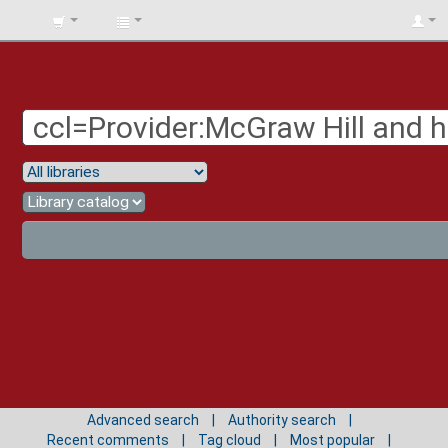
BIBLIOTECA
UNIV.
SURCOLOMBIANA
Advanced search
Authority search
Recent comments
Tag cloud
Most popular