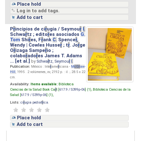
Place hold
Log in to add tags.
Add to cart
P
r
incipios de ci
r
ugía / Seymou
r
I.
Schwa
r
tz ; edito
r
es asociados
G.
Tom
Shi
r
es, F
r
ank
C.
Spence
r
,
Wendy | Cowles Husse
r
; t
r
. Jo
r
ge
O
r
izaga Sampe
r
io ;
colabo
r
ado
r
es James T. Adams
... [et al.]
by
Schwa
r
tz, Seymou
r
I.
Publication:
México : Inte
r
ame
r
icana -
M
cG
r
aw
-
Hill
, 1995 . 2 volúmenes, xv, 2192 p. : il. ; 28.5 x 22
cm.
Availability:
Items available:
Biblioteca
Ciencias de la Salud Book Ca
r
t [
617.9 / S399p-06
] (1),
Biblioteca Ciencias de la
Salud [
617.9 / S399p-06
] (1),
Lists:
ci
r
ugia pediat
r
ica
.
Place hold
Add to cart