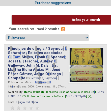
Purchase suggestions
Refine your search
Your search returned 2 results.
P
r
incipios de ci
r
ugía / Seymou
r
I.
Schwa
r
tz ; Edito
r
es asociados.
G.
Tom
Shi
r
es, F
r
ank
C.
Spence
r
,
Josef E. | Fische
r
, Aub
r
ey
C.
Galloway, John M. Daly ; t
r
s.
Ma
r
tha Elena A
r
aiza M., José
Pé
r
ez Gómez, Jo
r
ge O
r
tizaga |
Sampe
r
io
by
Schwa
r
tz, Seymou
r
I.
Publication:
México :
M
cG
r
aw
-
Hill
Inte
r
ame
r
icana, 2000 . 2 volumenes. : il. ; 27 cm.
Availability:
Items available:
Biblioteca Ciencias de la Salud Book Ca
r
t [
617.9
/ S399p-07
] (2),
Biblioteca Ciencias de la Salud [
617.9 / S399p-07
] (2),
Lists:
ci
r
ugia pediat
r
ica
.