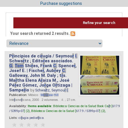
Purchase suggestions
Refine your search
Your search returned 2 results.
P
r
incipios de ci
r
ugía / Seymou
r
I.
Schwa
r
tz ; Edito
r
es asociados.
G.
Tom
Shi
r
es, F
r
ank
C.
Spence
r
,
Josef E. | Fische
r
, Aub
r
ey
C.
Galloway, John M. Daly ; t
r
s.
Ma
r
tha Elena A
r
aiza M., José
Pé
r
ez Gómez, Jo
r
ge O
r
tizaga |
Sampe
r
io
by
Schwa
r
tz, Seymou
r
I.
Publication:
México :
M
cG
r
aw
-
Hill
Inte
r
ame
r
icana, 2000 . 2 volumenes. : il. ; 27 cm.
Availability:
Items available:
Biblioteca Ciencias de la Salud Book Ca
r
t [
617.9
/ S399p-07
] (2),
Biblioteca Ciencias de la Salud [
617.9 / S399p-07
] (2),
Lists:
ci
r
ugia pediat
r
ica
.