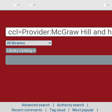
BIBLIOTECA
UNIV.
SURCOLOMBIANA
Advanced search
Authority search
Recent comments
Tag cloud
Most popular