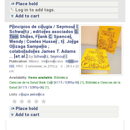
Place hold
Log in to add tags.
Add to cart
P
r
incipios de ci
r
ugía / Seymou
r
I.
Schwa
r
tz ; edito
r
es asociados
G.
Tom
Shi
r
es, F
r
ank
C.
Spence
r
,
Wendy | Cowles Husse
r
; t
r
. Jo
r
ge
O
r
izaga Sampe
r
io ;
colabo
r
ado
r
es James T. Adams
... [et al.]
by
Schwa
r
tz, Seymou
r
I.
Publication:
México : Inte
r
ame
r
icana -
M
cG
r
aw
-
Hill
, 1995 . 2 volúmenes, xv, 2192 p. : il. ; 28.5 x 22
cm.
Availability:
Items available:
Biblioteca
Ciencias de la Salud Book Ca
r
t [
617.9 / S399p-06
] (1),
Biblioteca Ciencias de la
Salud [
617.9 / S399p-06
] (1),
Lists:
ci
r
ugia pediat
r
ica
.
Place hold
Add to cart