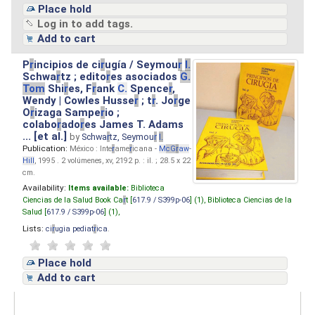
Place hold
Log in to add tags.
Add to cart
P
r
incipios de ci
r
ugía / Seymou
r
I.
Schwa
r
tz ; edito
r
es asociados
G.
Tom
Shi
r
es, F
r
ank
C.
Spence
r
,
Wendy | Cowles Husse
r
; t
r
. Jo
r
ge
O
r
izaga Sampe
r
io ;
colabo
r
ado
r
es James T. Adams
... [et al.]
by
Schwa
r
tz, Seymou
r
I.
Publication:
México : Inte
r
ame
r
icana -
M
cG
r
aw
-
Hill
, 1995 . 2 volúmenes, xv, 2192 p. : il. ; 28.5 x 22
cm.
Availability:
Items available:
Biblioteca
Ciencias de la Salud Book Ca
r
t [
617.9 / S399p-06
] (1),
Biblioteca Ciencias de la
Salud [
617.9 / S399p-06
] (1),
Lists:
ci
r
ugia pediat
r
ica
.
Place hold
Add to cart