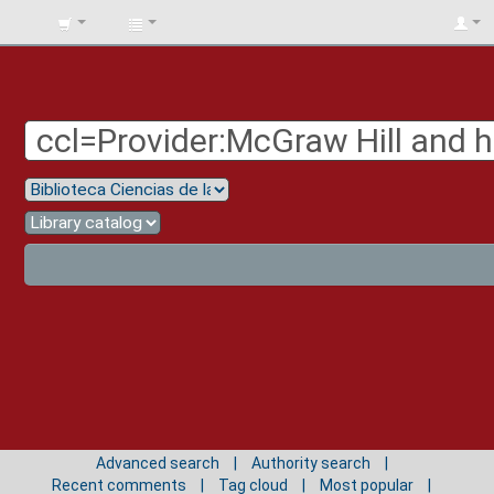
BIBLIOTECA
UNIV.
SURCOLOMBIANA
Advanced search
Authority search
Recent comments
Tag cloud
Most popular