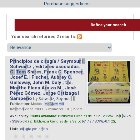
Purchase suggestions
Refine your search
Your search returned 2 results.
P
r
incipios de ci
r
ugía / Seymou
r
I.
Schwa
r
tz ; Edito
r
es asociados.
G.
Tom
Shi
r
es, F
r
ank
C.
Spence
r
,
Josef E. | Fische
r
, Aub
r
ey
C.
Galloway, John M. Daly ; t
r
s.
Ma
r
tha Elena A
r
aiza M., José
Pé
r
ez Gómez, Jo
r
ge O
r
tizaga |
Sampe
r
io
by
Schwa
r
tz, Seymou
r
I.
Publication:
México :
M
cG
r
aw
-
Hill
Inte
r
ame
r
icana, 2000 . 2 volumenes. : il. ; 27 cm.
Availability:
Items available:
Biblioteca Ciencias de la Salud Book Ca
r
t [
617.9
/ S399p-07
] (2),
Biblioteca Ciencias de la Salud [
617.9 / S399p-07
] (2),
Lists:
ci
r
ugia pediat
r
ica
.