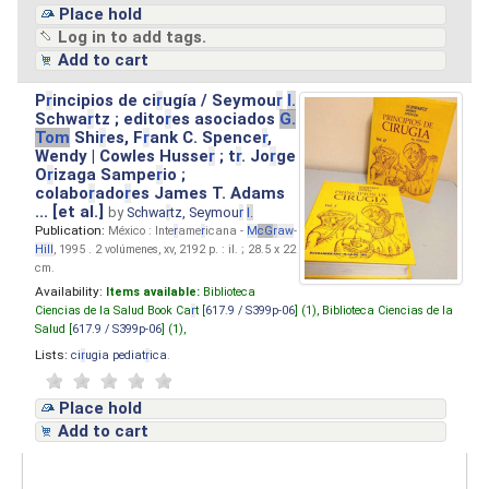
Place hold
Log in to add tags.
Add to cart
P
r
incipios de ci
r
ugía / Seymou
r
I.
Schwa
r
tz ; edito
r
es asociados
G.
Tom
Shi
r
es, F
r
ank C. Spence
r
,
Wendy | Cowles Husse
r
; t
r
. Jo
r
ge
O
r
izaga Sampe
r
io ;
colabo
r
ado
r
es James T. Adams
... [et al.]
by
Schwa
r
tz, Seymou
r
I.
Publication:
México : Inte
r
ame
r
icana -
M
cG
r
aw
-
Hill
, 1995 . 2 volúmenes, xv, 2192 p. : il. ; 28.5 x 22
cm.
Availability:
Items available:
Biblioteca
Ciencias de la Salud Book Ca
r
t [
617.9 / S399p-06
] (1),
Biblioteca Ciencias de la
Salud [
617.9 / S399p-06
] (1),
Lists:
ci
r
ugia pediat
r
ica
.
Place hold
Add to cart