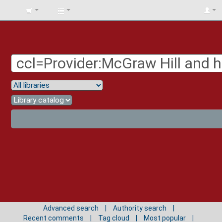
BIBLIOTECA
UNIV.
SURCOLOMBIANA
Advanced search
Authority search
Recent comments
Tag cloud
Most popular