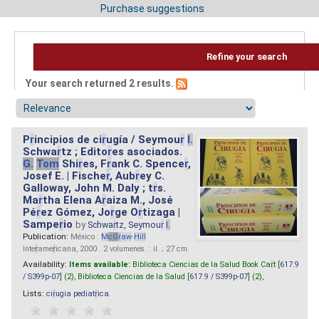
Purchase suggestions
Refine your search
Your search returned 2 results.
P
r
incipios de ci
r
ugía / Seymou
r
I.
Schwa
r
tz ; Edito
r
es asociados.
G.
Tom
Shi
r
es, F
r
ank C. Spence
r
,
Josef E. | Fische
r
, Aub
r
ey C.
Galloway, John M. Daly ; t
r
s.
Ma
r
tha Elena A
r
aiza M., José
Pé
r
ez Gómez, Jo
r
ge O
r
tizaga |
Sampe
r
io
by
Schwa
r
tz, Seymou
r
I.
Publication:
México :
M
cG
r
aw
-
Hill
Inte
r
ame
r
icana, 2000 . 2 volumenes. : il. ; 27 cm.
Availability:
Items available:
Biblioteca Ciencias de la Salud Book Ca
r
t [
617.9
/ S399p-07
] (2),
Biblioteca Ciencias de la Salud [
617.9 / S399p-07
] (2),
Lists:
ci
r
ugia pediat
r
ica
.