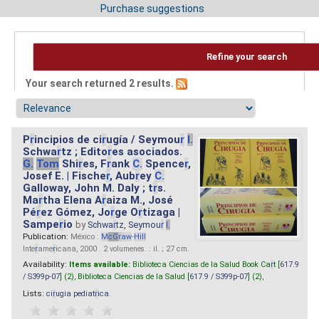
Purchase suggestions
Refine your search
Your search returned 2 results.
P
r
incipios de ci
r
ugía / Seymou
r
I.
Schwa
r
tz ; Edito
r
es asociados.
G.
Tom
Shi
r
es, F
r
ank
C.
Spence
r
,
Josef E. | Fische
r
, Aub
r
ey
C.
Galloway, John M. Daly ; t
r
s.
Ma
r
tha Elena A
r
aiza M., José
Pé
r
ez Gómez, Jo
r
ge O
r
tizaga |
Sampe
r
io
by
Schwa
r
tz, Seymou
r
I.
Publication:
México :
M
cG
r
aw
-
Hill
Inte
r
ame
r
icana, 2000 . 2 volumenes. : il. ; 27 cm.
Availability:
Items available:
Biblioteca Ciencias de la Salud Book Ca
r
t [
617.9
/ S399p-07
] (2),
Biblioteca Ciencias de la Salud [
617.9 / S399p-07
] (2),
Lists:
ci
r
ugia pediat
r
ica
.