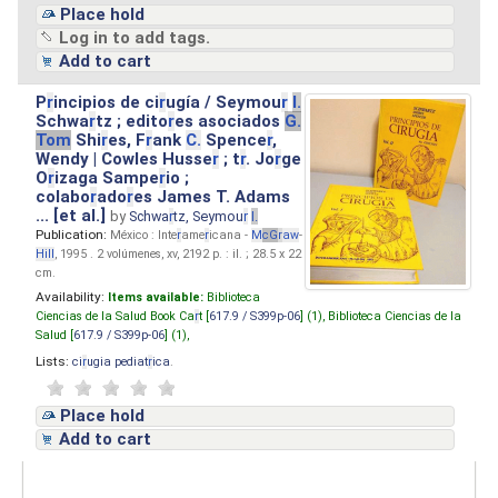
Place hold
Log in to add tags.
Add to cart
P
r
incipios de ci
r
ugía / Seymou
r
I.
Schwa
r
tz ; edito
r
es asociados
G.
Tom
Shi
r
es, F
r
ank
C.
Spence
r
,
Wendy | Cowles Husse
r
; t
r
. Jo
r
ge
O
r
izaga Sampe
r
io ;
colabo
r
ado
r
es James T. Adams
... [et al.]
by
Schwa
r
tz, Seymou
r
I.
Publication:
México : Inte
r
ame
r
icana -
M
cG
r
aw
-
Hill
, 1995 . 2 volúmenes, xv, 2192 p. : il. ; 28.5 x 22
cm.
Availability:
Items available:
Biblioteca
Ciencias de la Salud Book Ca
r
t [
617.9 / S399p-06
] (1),
Biblioteca Ciencias de la
Salud [
617.9 / S399p-06
] (1),
Lists:
ci
r
ugia pediat
r
ica
.
Place hold
Add to cart