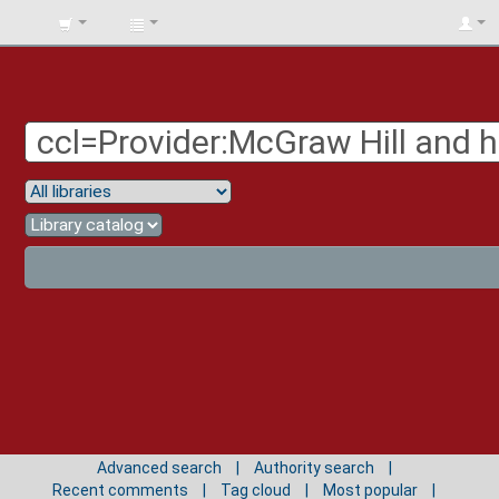
BIBLIOTECA
UNIV.
SURCOLOMBIANA
Advanced search
Authority search
Recent comments
Tag cloud
Most popular