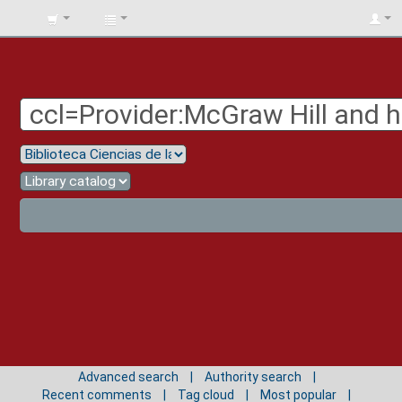
BIBLIOTECA
UNIV.
SURCOLOMBIANA
Advanced search
Authority search
Recent comments
Tag cloud
Most popular