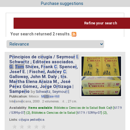
Purchase suggestions
Refine your search
Your search returned 2 results.
P
r
incipios de ci
r
ugía / Seymou
r
I.
Schwa
r
tz ; Edito
r
es asociados.
G.
Tom
Shi
r
es, F
r
ank
C.
Spence
r
,
Josef E. | Fische
r
, Aub
r
ey
C.
Galloway, John M. Daly ; t
r
s.
Ma
r
tha Elena A
r
aiza M., José
Pé
r
ez Gómez, Jo
r
ge O
r
tizaga |
Sampe
r
io
by
Schwa
r
tz, Seymou
r
I.
Publication:
México :
M
cG
r
aw
-
Hill
Inte
r
ame
r
icana, 2000 . 2 volumenes. : il. ; 27 cm.
Availability:
Items available:
Biblioteca Ciencias de la Salud Book Ca
r
t [
617.9
/ S399p-07
] (2),
Biblioteca Ciencias de la Salud [
617.9 / S399p-07
] (2),
Lists:
ci
r
ugia pediat
r
ica
.