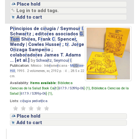
Place hold
Log in to add tags.
Add to cart
P
r
incipios de ci
r
ugía / Seymou
r
I.
Schwa
r
tz ; edito
r
es asociados
G.
Tom
Shi
r
es, F
r
ank
C.
Spence
r
,
Wendy | Cowles Husse
r
; t
r
. Jo
r
ge
O
r
izaga Sampe
r
io ;
colabo
r
ado
r
es James T. Adams
... [et al.]
by
Schwa
r
tz, Seymou
r
I.
Publication:
México : Inte
r
ame
r
icana -
M
cG
r
aw
-
Hill
, 1995 . 2 volúmenes, xv, 2192 p. : il. ; 28.5 x 22
cm.
Availability:
Items available:
Biblioteca
Ciencias de la Salud Book Ca
r
t [
617.9 / S399p-06
] (1),
Biblioteca Ciencias de la
Salud [
617.9 / S399p-06
] (1),
Lists:
ci
r
ugia pediat
r
ica
.
Place hold
Add to cart