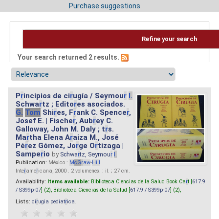
Purchase suggestions
Refine your search
Your search returned 2 results.
P
r
incipios de ci
r
ugía / Seymou
r
I.
Schwa
r
tz ; Edito
r
es asociados.
G.
Tom
Shi
r
es, F
r
ank C. Spence
r
,
Josef E. | Fische
r
, Aub
r
ey C.
Galloway, John M. Daly ; t
r
s.
Ma
r
tha Elena A
r
aiza M., José
Pé
r
ez Gómez, Jo
r
ge O
r
tizaga |
Sampe
r
io
by
Schwa
r
tz, Seymou
r
I.
Publication:
México :
M
cG
r
aw
-
Hill
Inte
r
ame
r
icana, 2000 . 2 volumenes. : il. ; 27 cm.
Availability:
Items available:
Biblioteca Ciencias de la Salud Book Ca
r
t [
617.9
/ S399p-07
] (2),
Biblioteca Ciencias de la Salud [
617.9 / S399p-07
] (2),
Lists:
ci
r
ugia pediat
r
ica
.