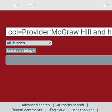
BIBLIOTECA
UNIV.
SURCOLOMBIANA
Advanced search
Authority search
Recent comments
Tag cloud
Most popular