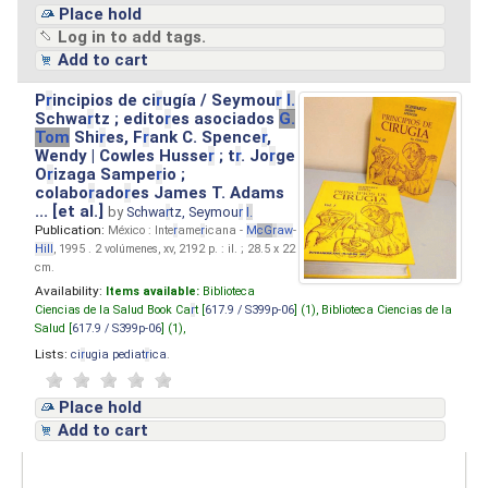
Place hold
Log in to add tags.
Add to cart
P
r
incipios de ci
r
ugía / Seymou
r
I.
Schwa
r
tz ; edito
r
es asociados
G.
Tom
Shi
r
es, F
r
ank C. Spence
r
,
Wendy | Cowles Husse
r
; t
r
. Jo
r
ge
O
r
izaga Sampe
r
io ;
colabo
r
ado
r
es James T. Adams
... [et al.]
by
Schwa
r
tz, Seymou
r
I.
Publication:
México : Inte
r
ame
r
icana -
M
cG
r
aw
-
Hill
, 1995 . 2 volúmenes, xv, 2192 p. : il. ; 28.5 x 22
cm.
Availability:
Items available:
Biblioteca
Ciencias de la Salud Book Ca
r
t [
617.9 / S399p-06
] (1),
Biblioteca Ciencias de la
Salud [
617.9 / S399p-06
] (1),
Lists:
ci
r
ugia pediat
r
ica
.
Place hold
Add to cart