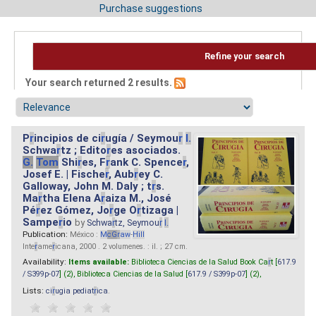
Purchase suggestions
Refine your search
Your search returned 2 results.
P
r
incipios de ci
r
ugía / Seymou
r
I.
Schwa
r
tz ; Edito
r
es asociados.
G.
Tom
Shi
r
es, F
r
ank C. Spence
r
,
Josef E. | Fische
r
, Aub
r
ey C.
Galloway, John M. Daly ; t
r
s.
Ma
r
tha Elena A
r
aiza M., José
Pé
r
ez Gómez, Jo
r
ge O
r
tizaga |
Sampe
r
io
by
Schwa
r
tz, Seymou
r
I.
Publication:
México :
M
cG
r
aw
-
Hill
Inte
r
ame
r
icana, 2000 . 2 volumenes. : il. ; 27 cm.
Availability:
Items available:
Biblioteca Ciencias de la Salud Book Ca
r
t [
617.9
/ S399p-07
] (2),
Biblioteca Ciencias de la Salud [
617.9 / S399p-07
] (2),
Lists:
ci
r
ugia pediat
r
ica
.