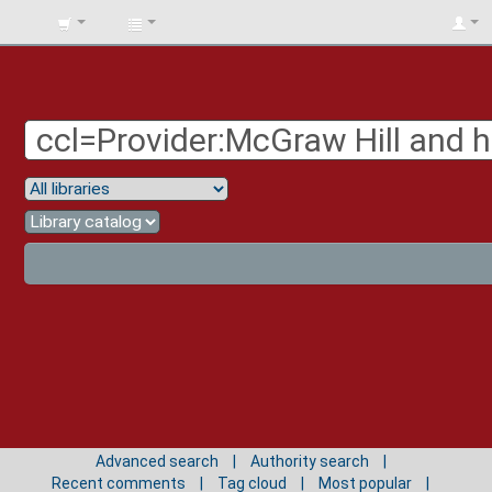
BIBLIOTECA
UNIV.
SURCOLOMBIANA
Advanced search
Authority search
Recent comments
Tag cloud
Most popular