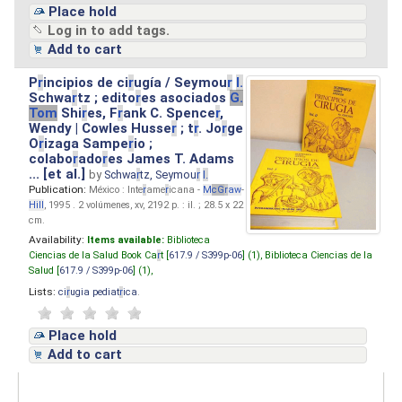
Place hold
Log in to add tags.
Add to cart
P
r
incipios de ci
r
ugía / Seymou
r
I.
Schwa
r
tz ; edito
r
es asociados
G.
Tom
Shi
r
es, F
r
ank C. Spence
r
,
Wendy | Cowles Husse
r
; t
r
. Jo
r
ge
O
r
izaga Sampe
r
io ;
colabo
r
ado
r
es James T. Adams
... [et al.]
by
Schwa
r
tz, Seymou
r
I.
Publication:
México : Inte
r
ame
r
icana -
M
cG
r
aw
-
Hill
, 1995 . 2 volúmenes, xv, 2192 p. : il. ; 28.5 x 22
cm.
Availability:
Items available:
Biblioteca
Ciencias de la Salud Book Ca
r
t [
617.9 / S399p-06
] (1),
Biblioteca Ciencias de la
Salud [
617.9 / S399p-06
] (1),
Lists:
ci
r
ugia pediat
r
ica
.
Place hold
Add to cart