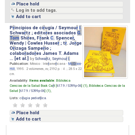
Place hold
Log in to add tags.
Add to cart
P
r
incipios de ci
r
ugía / Seymou
r
I.
Schwa
r
tz ; edito
r
es asociados
G.
Tom
Shi
r
es, F
r
ank
C.
Spence
r
,
Wendy | Cowles Husse
r
; t
r
. Jo
r
ge
O
r
izaga Sampe
r
io ;
colabo
r
ado
r
es James T. Adams
... [et al.]
by
Schwa
r
tz, Seymou
r
I.
Publication:
México : Inte
r
ame
r
icana -
M
cG
r
aw
-
Hill
, 1995 . 2 volúmenes, xv, 2192 p. : il. ; 28.5 x 22
cm.
Availability:
Items available:
Biblioteca
Ciencias de la Salud Book Ca
r
t [
617.9 / S399p-06
] (1),
Biblioteca Ciencias de la
Salud [
617.9 / S399p-06
] (1),
Lists:
ci
r
ugia pediat
r
ica
.
Place hold
Add to cart