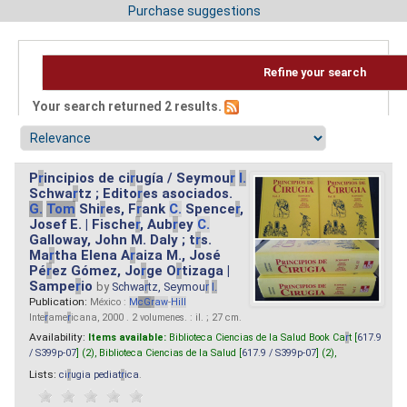
Purchase suggestions
Refine your search
Your search returned 2 results.
P
r
incipios de ci
r
ugía / Seymou
r
I.
Schwa
r
tz ; Edito
r
es asociados.
G.
Tom
Shi
r
es, F
r
ank
C.
Spence
r
,
Josef E. | Fische
r
, Aub
r
ey
C.
Galloway, John M. Daly ; t
r
s.
Ma
r
tha Elena A
r
aiza M., José
Pé
r
ez Gómez, Jo
r
ge O
r
tizaga |
Sampe
r
io
by
Schwa
r
tz, Seymou
r
I.
Publication:
México :
M
cG
r
aw
-
Hill
Inte
r
ame
r
icana, 2000 . 2 volumenes. : il. ; 27 cm.
Availability:
Items available:
Biblioteca Ciencias de la Salud Book Ca
r
t [
617.9
/ S399p-07
] (2),
Biblioteca Ciencias de la Salud [
617.9 / S399p-07
] (2),
Lists:
ci
r
ugia pediat
r
ica
.