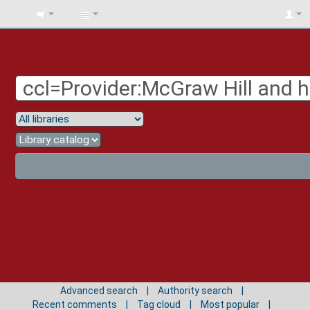
BIBLIOTECA
UNIV.
SURCOLOMBIANA
Advanced search
Authority search
Recent comments
Tag cloud
Most popular