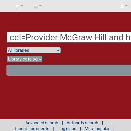
BIBLIOTECA
UNIV.
SURCOLOMBIANA
Advanced search
Authority search
Recent comments
Tag cloud
Most popular