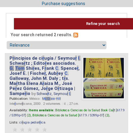
Purchase suggestions
Refine your search
Your search returned 2 results.
P
r
incipios de ci
r
ugía / Seymou
r
I.
Schwa
r
tz ; Edito
r
es asociados.
G.
Tom
Shi
r
es, F
r
ank
C.
Spence
r
,
Josef E. | Fische
r
, Aub
r
ey
C.
Galloway, John M. Daly ; t
r
s.
Ma
r
tha Elena A
r
aiza M., José
Pé
r
ez Gómez, Jo
r
ge O
r
tizaga |
Sampe
r
io
by
Schwa
r
tz, Seymou
r
I.
Publication:
México :
M
cG
r
aw
-
Hill
Inte
r
ame
r
icana, 2000 . 2 volumenes. : il. ; 27 cm.
Availability:
Items available:
Biblioteca Ciencias de la Salud Book Ca
r
t [
617.9
/ S399p-07
] (2),
Biblioteca Ciencias de la Salud [
617.9 / S399p-07
] (2),
Lists:
ci
r
ugia pediat
r
ica
.