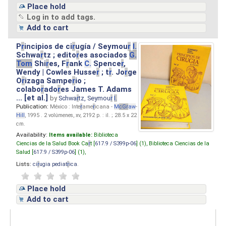
Place hold
Log in to add tags.
Add to cart
P
r
incipios de ci
r
ugía / Seymou
r
I.
Schwa
r
tz ; edito
r
es asociados
G.
Tom
Shi
r
es, F
r
ank
C.
Spence
r
,
Wendy | Cowles Husse
r
; t
r
. Jo
r
ge
O
r
izaga Sampe
r
io ;
colabo
r
ado
r
es James T. Adams
... [et al.]
by
Schwa
r
tz, Seymou
r
I.
Publication:
México : Inte
r
ame
r
icana -
M
cG
r
aw
-
Hill
, 1995 . 2 volúmenes, xv, 2192 p. : il. ; 28.5 x 22
cm.
Availability:
Items available:
Biblioteca
Ciencias de la Salud Book Ca
r
t [
617.9 / S399p-06
] (1),
Biblioteca Ciencias de la
Salud [
617.9 / S399p-06
] (1),
Lists:
ci
r
ugia pediat
r
ica
.
Place hold
Add to cart