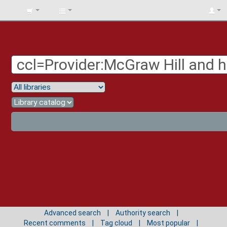
BIBLIOTECA
UNIV.
SURCOLOMBIANA
Advanced search
Authority search
Recent comments
Tag cloud
Most popular