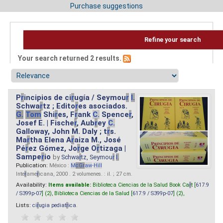
Purchase suggestions
Refine your search
Your search returned 2 results.
P
r
incipios de ci
r
ugía / Seymou
r
I.
Schwa
r
tz ; Edito
r
es asociados.
G.
Tom
Shi
r
es, F
r
ank
C.
Spence
r
,
Josef E. | Fische
r
, Aub
r
ey
C.
Galloway, John M. Daly ; t
r
s.
Ma
r
tha Elena A
r
aiza M., José
Pé
r
ez Gómez, Jo
r
ge O
r
tizaga |
Sampe
r
io
by
Schwa
r
tz, Seymou
r
I.
Publication:
México :
M
cG
r
aw
-
Hill
Inte
r
ame
r
icana, 2000 . 2 volumenes. : il. ; 27 cm.
Availability:
Items available:
Biblioteca Ciencias de la Salud Book Ca
r
t [
617.9
/ S399p-07
] (2),
Biblioteca Ciencias de la Salud [
617.9 / S399p-07
] (2),
Lists:
ci
r
ugia pediat
r
ica
.