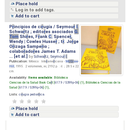
Place hold
Log in to add tags.
Add to cart
P
r
incipios de ci
r
ugía / Seymou
r
I.
Schwa
r
tz ; edito
r
es asociados
G.
Tom
Shi
r
es, F
r
ank
C.
Spence
r
,
Wendy | Cowles Husse
r
; t
r
. Jo
r
ge
O
r
izaga Sampe
r
io ;
colabo
r
ado
r
es James T. Adams
... [et al.]
by
Schwa
r
tz, Seymou
r
I.
Publication:
México : Inte
r
ame
r
icana -
M
cG
r
aw
-
Hill
, 1995 . 2 volúmenes, xv, 2192 p. : il. ; 28.5 x 22
cm.
Availability:
Items available:
Biblioteca
Ciencias de la Salud Book Ca
r
t [
617.9 / S399p-06
] (1),
Biblioteca Ciencias de la
Salud [
617.9 / S399p-06
] (1),
Lists:
ci
r
ugia pediat
r
ica
.
Place hold
Add to cart