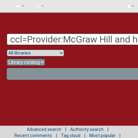
BIBLIOTECA
UNIV.
SURCOLOMBIANA
Advanced search
Authority search
Recent comments
Tag cloud
Most popular