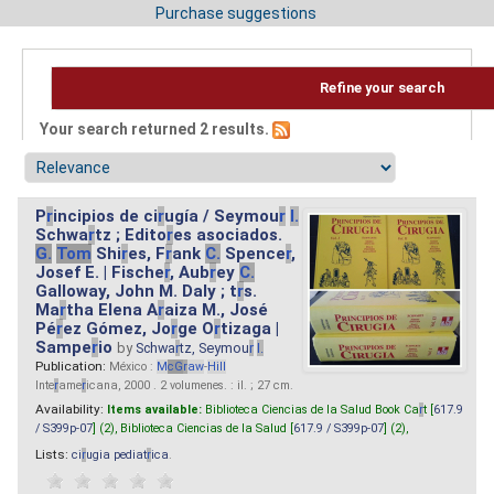
Purchase suggestions
Refine your search
Your search returned 2 results.
P
r
incipios de ci
r
ugía / Seymou
r
I.
Schwa
r
tz ; Edito
r
es asociados.
G.
Tom
Shi
r
es, F
r
ank
C.
Spence
r
,
Josef E. | Fische
r
, Aub
r
ey
C.
Galloway, John M. Daly ; t
r
s.
Ma
r
tha Elena A
r
aiza M., José
Pé
r
ez Gómez, Jo
r
ge O
r
tizaga |
Sampe
r
io
by
Schwa
r
tz, Seymou
r
I.
Publication:
México :
M
cG
r
aw
-
Hill
Inte
r
ame
r
icana, 2000 . 2 volumenes. : il. ; 27 cm.
Availability:
Items available:
Biblioteca Ciencias de la Salud Book Ca
r
t [
617.9
/ S399p-07
] (2),
Biblioteca Ciencias de la Salud [
617.9 / S399p-07
] (2),
Lists:
ci
r
ugia pediat
r
ica
.