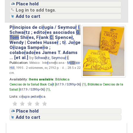
Place hold
Log in to add tags.
Add to cart
P
r
incipios de ci
r
ugía / Seymou
r
I.
Schwa
r
tz ; edito
r
es asociados
G.
Tom
Shi
r
es, F
r
ank
C.
Spence
r
,
Wendy | Cowles Husse
r
; t
r
. Jo
r
ge
O
r
izaga Sampe
r
io ;
colabo
r
ado
r
es James T. Adams
... [et al.]
by
Schwa
r
tz, Seymou
r
I.
Publication:
México : Inte
r
ame
r
icana -
M
cG
r
aw
-
Hill
, 1995 . 2 volúmenes, xv, 2192 p. : il. ; 28.5 x 22
cm.
Availability:
Items available:
Biblioteca
Ciencias de la Salud Book Ca
r
t [
617.9 / S399p-06
] (1),
Biblioteca Ciencias de la
Salud [
617.9 / S399p-06
] (1),
Lists:
ci
r
ugia pediat
r
ica
.
Place hold
Add to cart