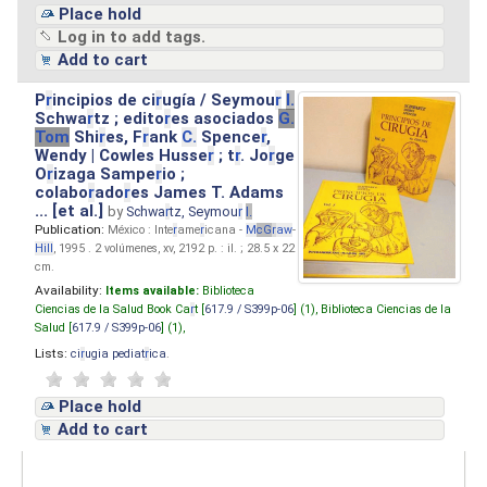
Place hold
Log in to add tags.
Add to cart
P
r
incipios de ci
r
ugía / Seymou
r
I.
Schwa
r
tz ; edito
r
es asociados
G.
Tom
Shi
r
es, F
r
ank
C.
Spence
r
,
Wendy | Cowles Husse
r
; t
r
. Jo
r
ge
O
r
izaga Sampe
r
io ;
colabo
r
ado
r
es James T. Adams
... [et al.]
by
Schwa
r
tz, Seymou
r
I.
Publication:
México : Inte
r
ame
r
icana -
M
cG
r
aw
-
Hill
, 1995 . 2 volúmenes, xv, 2192 p. : il. ; 28.5 x 22
cm.
Availability:
Items available:
Biblioteca
Ciencias de la Salud Book Ca
r
t [
617.9 / S399p-06
] (1),
Biblioteca Ciencias de la
Salud [
617.9 / S399p-06
] (1),
Lists:
ci
r
ugia pediat
r
ica
.
Place hold
Add to cart