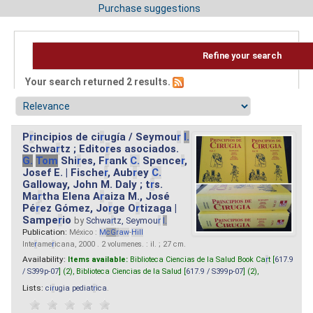
Purchase suggestions
Refine your search
Your search returned 2 results.
P
r
incipios de ci
r
ugía / Seymou
r
I.
Schwa
r
tz ; Edito
r
es asociados.
G.
Tom
Shi
r
es, F
r
ank
C.
Spence
r
,
Josef E. | Fische
r
, Aub
r
ey
C.
Galloway, John M. Daly ; t
r
s.
Ma
r
tha Elena A
r
aiza M., José
Pé
r
ez Gómez, Jo
r
ge O
r
tizaga |
Sampe
r
io
by
Schwa
r
tz, Seymou
r
I.
Publication:
México :
M
cG
r
aw
-
Hill
Inte
r
ame
r
icana, 2000 . 2 volumenes. : il. ; 27 cm.
Availability:
Items available:
Biblioteca Ciencias de la Salud Book Ca
r
t [
617.9
/ S399p-07
] (2),
Biblioteca Ciencias de la Salud [
617.9 / S399p-07
] (2),
Lists:
ci
r
ugia pediat
r
ica
.