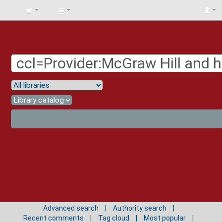
BIBLIOTECA
UNIV.
SURCOLOMBIANA
Advanced search
Authority search
Recent comments
Tag cloud
Most popular