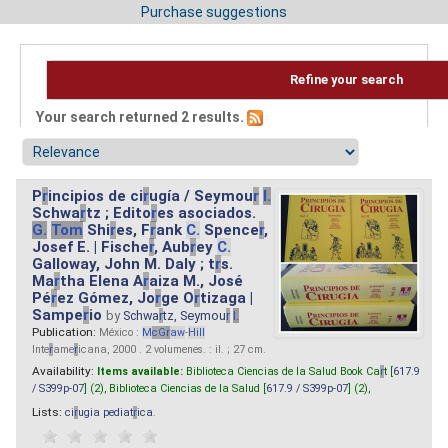
Purchase suggestions
Refine your search
Your search returned 2 results.
P
r
incipios de ci
r
ugía / Seymou
r
I.
Schwa
r
tz ; Edito
r
es asociados.
G.
Tom
Shi
r
es, F
r
ank
C.
Spence
r
,
Josef E. | Fische
r
, Aub
r
ey
C.
Galloway, John M. Daly ; t
r
s.
Ma
r
tha Elena A
r
aiza M., José
Pé
r
ez Gómez, Jo
r
ge O
r
tizaga |
Sampe
r
io
by
Schwa
r
tz, Seymou
r
I.
Publication:
México :
M
cG
r
aw
-
Hill
Inte
r
ame
r
icana, 2000 . 2 volumenes. : il. ; 27 cm.
Availability:
Items available:
Biblioteca Ciencias de la Salud Book Ca
r
t [
617.9
/ S399p-07
] (2),
Biblioteca Ciencias de la Salud [
617.9 / S399p-07
] (2),
Lists:
ci
r
ugia pediat
r
ica
.