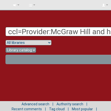
BIBLIOTECA
UNIV.
SURCOLOMBIANA
Advanced search
Authority search
Recent comments
Tag cloud
Most popular