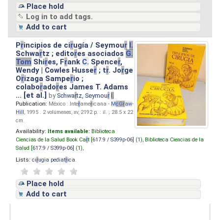
Place hold
Log in to add tags.
Add to cart
P
r
incipios de ci
r
ugía / Seymou
r
I.
Schwa
r
tz ; edito
r
es asociados
G.
Tom
Shi
r
es, F
r
ank
C.
Spence
r
,
Wendy | Cowles Husse
r
; t
r
. Jo
r
ge
O
r
izaga Sampe
r
io ;
colabo
r
ado
r
es James T. Adams
... [et al.]
by
Schwa
r
tz, Seymou
r
I.
Publication:
México : Inte
r
ame
r
icana -
M
cG
r
aw
-
Hill
, 1995 . 2 volúmenes, xv, 2192 p. : il. ; 28.5 x 22
cm.
Availability:
Items available:
Biblioteca
Ciencias de la Salud Book Ca
r
t [
617.9 / S399p-06
] (1),
Biblioteca Ciencias de la
Salud [
617.9 / S399p-06
] (1),
Lists:
ci
r
ugia pediat
r
ica
.
Place hold
Add to cart