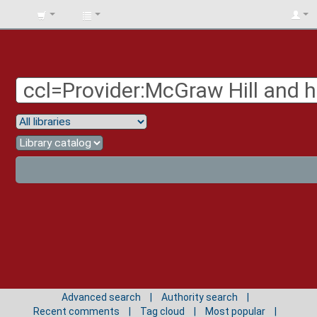
BIBLIOTECA
UNIV.
SURCOLOMBIANA
Advanced search
Authority search
Recent comments
Tag cloud
Most popular