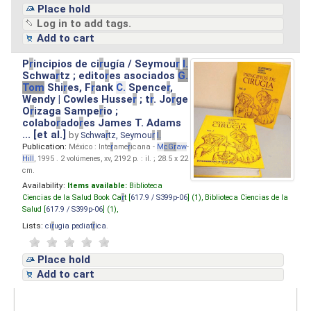
Place hold
Log in to add tags.
Add to cart
P
r
incipios de ci
r
ugía / Seymou
r
I.
Schwa
r
tz ; edito
r
es asociados
G.
Tom
Shi
r
es, F
r
ank
C.
Spence
r
,
Wendy | Cowles Husse
r
; t
r
. Jo
r
ge
O
r
izaga Sampe
r
io ;
colabo
r
ado
r
es James T. Adams
... [et al.]
by
Schwa
r
tz, Seymou
r
I.
Publication:
México : Inte
r
ame
r
icana -
M
cG
r
aw
-
Hill
, 1995 . 2 volúmenes, xv, 2192 p. : il. ; 28.5 x 22
cm.
Availability:
Items available:
Biblioteca
Ciencias de la Salud Book Ca
r
t [
617.9 / S399p-06
] (1),
Biblioteca Ciencias de la
Salud [
617.9 / S399p-06
] (1),
Lists:
ci
r
ugia pediat
r
ica
.
Place hold
Add to cart