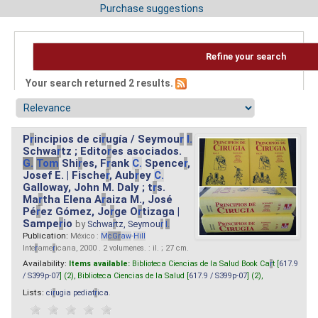
Purchase suggestions
Refine your search
Your search returned 2 results.
P
r
incipios de ci
r
ugía / Seymou
r
I.
Schwa
r
tz ; Edito
r
es asociados.
G.
Tom
Shi
r
es, F
r
ank
C.
Spence
r
,
Josef E. | Fische
r
, Aub
r
ey
C.
Galloway, John M. Daly ; t
r
s.
Ma
r
tha Elena A
r
aiza M., José
Pé
r
ez Gómez, Jo
r
ge O
r
tizaga |
Sampe
r
io
by
Schwa
r
tz, Seymou
r
I.
Publication:
México :
M
cG
r
aw
-
Hill
Inte
r
ame
r
icana, 2000 . 2 volumenes. : il. ; 27 cm.
Availability:
Items available:
Biblioteca Ciencias de la Salud Book Ca
r
t [
617.9
/ S399p-07
] (2),
Biblioteca Ciencias de la Salud [
617.9 / S399p-07
] (2),
Lists:
ci
r
ugia pediat
r
ica
.