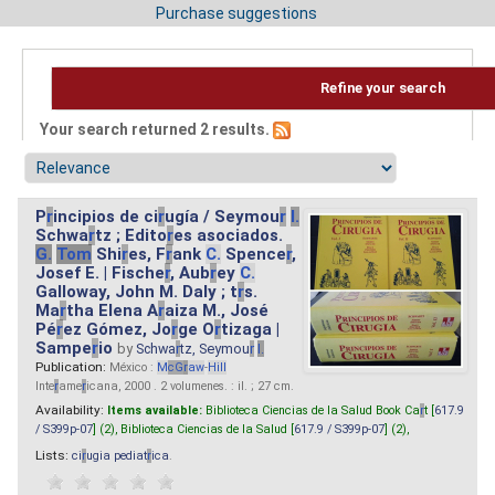
Purchase suggestions
Refine your search
Your search returned 2 results.
P
r
incipios de ci
r
ugía / Seymou
r
I.
Schwa
r
tz ; Edito
r
es asociados.
G.
Tom
Shi
r
es, F
r
ank
C.
Spence
r
,
Josef E. | Fische
r
, Aub
r
ey
C.
Galloway, John M. Daly ; t
r
s.
Ma
r
tha Elena A
r
aiza M., José
Pé
r
ez Gómez, Jo
r
ge O
r
tizaga |
Sampe
r
io
by
Schwa
r
tz, Seymou
r
I.
Publication:
México :
M
cG
r
aw
-
Hill
Inte
r
ame
r
icana, 2000 . 2 volumenes. : il. ; 27 cm.
Availability:
Items available:
Biblioteca Ciencias de la Salud Book Ca
r
t [
617.9
/ S399p-07
] (2),
Biblioteca Ciencias de la Salud [
617.9 / S399p-07
] (2),
Lists:
ci
r
ugia pediat
r
ica
.