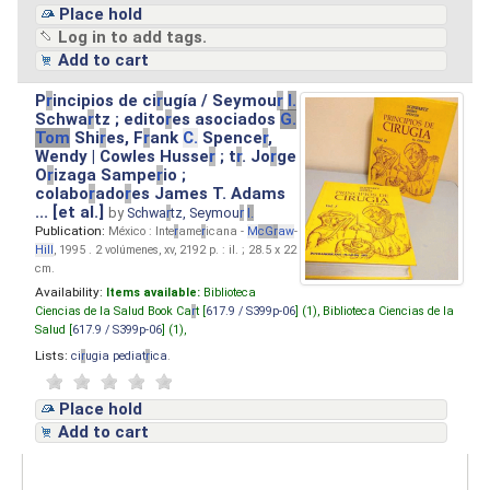
Place hold
Log in to add tags.
Add to cart
P
r
incipios de ci
r
ugía / Seymou
r
I.
Schwa
r
tz ; edito
r
es asociados
G.
Tom
Shi
r
es, F
r
ank
C.
Spence
r
,
Wendy | Cowles Husse
r
; t
r
. Jo
r
ge
O
r
izaga Sampe
r
io ;
colabo
r
ado
r
es James T. Adams
... [et al.]
by
Schwa
r
tz, Seymou
r
I.
Publication:
México : Inte
r
ame
r
icana -
M
cG
r
aw
-
Hill
, 1995 . 2 volúmenes, xv, 2192 p. : il. ; 28.5 x 22
cm.
Availability:
Items available:
Biblioteca
Ciencias de la Salud Book Ca
r
t [
617.9 / S399p-06
] (1),
Biblioteca Ciencias de la
Salud [
617.9 / S399p-06
] (1),
Lists:
ci
r
ugia pediat
r
ica
.
Place hold
Add to cart