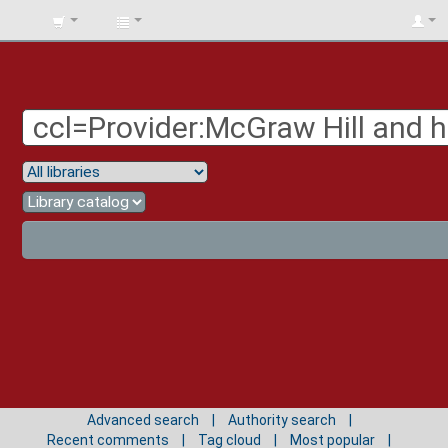
BIBLIOTECA
UNIV.
SURCOLOMBIANA
Advanced search
Authority search
Recent comments
Tag cloud
Most popular