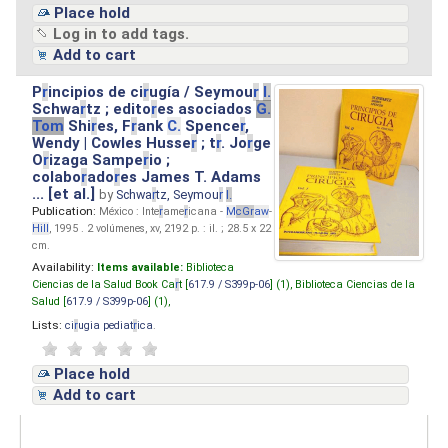
Place hold
Log in to add tags.
Add to cart
P
r
incipios de ci
r
ugía / Seymou
r
I.
Schwa
r
tz ; edito
r
es asociados
G.
Tom
Shi
r
es, F
r
ank
C.
Spence
r
,
Wendy | Cowles Husse
r
; t
r
. Jo
r
ge
O
r
izaga Sampe
r
io ;
colabo
r
ado
r
es James T. Adams
... [et al.]
by
Schwa
r
tz, Seymou
r
I.
Publication:
México : Inte
r
ame
r
icana -
M
cG
r
aw
-
Hill
, 1995 . 2 volúmenes, xv, 2192 p. : il. ; 28.5 x 22
cm.
Availability:
Items available:
Biblioteca
Ciencias de la Salud Book Ca
r
t [
617.9 / S399p-06
] (1),
Biblioteca Ciencias de la
Salud [
617.9 / S399p-06
] (1),
Lists:
ci
r
ugia pediat
r
ica
.
Place hold
Add to cart