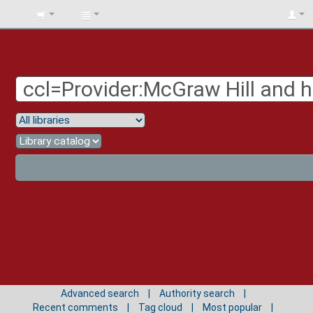
BIBLIOTECA
UNIV.
SURCOLOMBIANA
Advanced search
Authority search
Recent comments
Tag cloud
Most popular