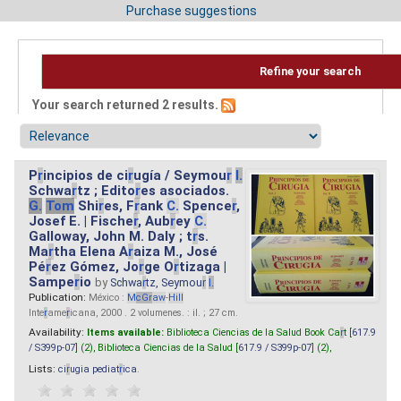
Purchase suggestions
Refine your search
Your search returned 2 results.
P
r
incipios de ci
r
ugía / Seymou
r
I.
Schwa
r
tz ; Edito
r
es asociados.
G.
Tom
Shi
r
es, F
r
ank
C.
Spence
r
,
Josef E. | Fische
r
, Aub
r
ey
C.
Galloway, John M. Daly ; t
r
s.
Ma
r
tha Elena A
r
aiza M., José
Pé
r
ez Gómez, Jo
r
ge O
r
tizaga |
Sampe
r
io
by
Schwa
r
tz, Seymou
r
I.
Publication:
México :
M
cG
r
aw
-
Hill
Inte
r
ame
r
icana, 2000 . 2 volumenes. : il. ; 27 cm.
Availability:
Items available:
Biblioteca Ciencias de la Salud Book Ca
r
t [
617.9
/ S399p-07
] (2),
Biblioteca Ciencias de la Salud [
617.9 / S399p-07
] (2),
Lists:
ci
r
ugia pediat
r
ica
.