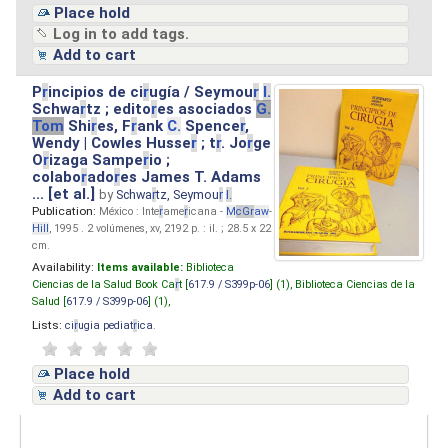
Place hold
Log in to add tags.
Add to cart
P
r
incipios de ci
r
ugía / Seymou
r
I.
Schwa
r
tz ; edito
r
es asociados
G.
Tom
Shi
r
es, F
r
ank
C.
Spence
r
,
Wendy | Cowles Husse
r
; t
r
. Jo
r
ge
O
r
izaga Sampe
r
io ;
colabo
r
ado
r
es James T. Adams
... [et al.]
by
Schwa
r
tz, Seymou
r
I.
Publication:
México : Inte
r
ame
r
icana -
M
cG
r
aw
-
Hill
, 1995 . 2 volúmenes, xv, 2192 p. : il. ; 28.5 x 22
cm.
Availability:
Items available:
Biblioteca
Ciencias de la Salud Book Ca
r
t [
617.9 / S399p-06
] (1),
Biblioteca Ciencias de la
Salud [
617.9 / S399p-06
] (1),
Lists:
ci
r
ugia pediat
r
ica
.
Place hold
Add to cart