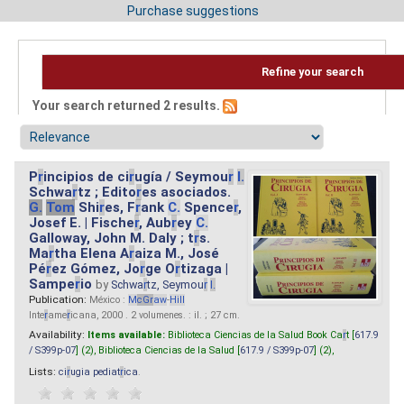
Purchase suggestions
Refine your search
Your search returned 2 results.
P
r
incipios de ci
r
ugía / Seymou
r
I.
Schwa
r
tz ; Edito
r
es asociados.
G.
Tom
Shi
r
es, F
r
ank
C.
Spence
r
,
Josef E. | Fische
r
, Aub
r
ey
C.
Galloway, John M. Daly ; t
r
s.
Ma
r
tha Elena A
r
aiza M., José
Pé
r
ez Gómez, Jo
r
ge O
r
tizaga |
Sampe
r
io
by
Schwa
r
tz, Seymou
r
I.
Publication:
México :
M
cG
r
aw
-
Hill
Inte
r
ame
r
icana, 2000 . 2 volumenes. : il. ; 27 cm.
Availability:
Items available:
Biblioteca Ciencias de la Salud Book Ca
r
t [
617.9
/ S399p-07
] (2),
Biblioteca Ciencias de la Salud [
617.9 / S399p-07
] (2),
Lists:
ci
r
ugia pediat
r
ica
.