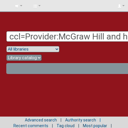
BIBLIOTECA
UNIV.
SURCOLOMBIANA
Advanced search
Authority search
Recent comments
Tag cloud
Most popular