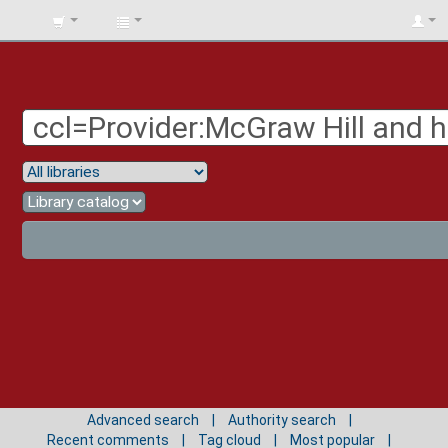
BIBLIOTECA
UNIV.
SURCOLOMBIANA
Advanced search
Authority search
Recent comments
Tag cloud
Most popular