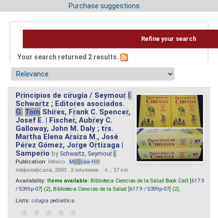
Purchase suggestions
Refine your search
Your search returned 2 results.
P
r
incipios de ci
r
ugía / Seymou
r
I.
Schwa
r
tz ; Edito
r
es asociados.
G.
Tom
Shi
r
es, F
r
ank C. Spence
r
,
Josef E. | Fische
r
, Aub
r
ey C.
Galloway, John M. Daly ; t
r
s.
Ma
r
tha Elena A
r
aiza M., José
Pé
r
ez Gómez, Jo
r
ge O
r
tizaga |
Sampe
r
io
by
Schwa
r
tz, Seymou
r
I.
Publication:
México :
M
cG
r
aw
-
Hill
Inte
r
ame
r
icana, 2000 . 2 volumenes. : il. ; 27 cm.
Availability:
Items available:
Biblioteca Ciencias de la Salud Book Ca
r
t [
617.9
/ S399p-07
] (2),
Biblioteca Ciencias de la Salud [
617.9 / S399p-07
] (2),
Lists:
ci
r
ugia pediat
r
ica
.