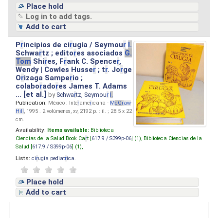
Place hold
Log in to add tags.
Add to cart
P
r
incipios de ci
r
ugía / Seymou
r
I.
Schwa
r
tz ; edito
r
es asociados
G.
Tom
Shi
r
es, F
r
ank C. Spence
r
,
Wendy | Cowles Husse
r
; t
r
. Jo
r
ge
O
r
izaga Sampe
r
io ;
colabo
r
ado
r
es James T. Adams
... [et al.]
by
Schwa
r
tz, Seymou
r
I.
Publication:
México : Inte
r
ame
r
icana -
M
cG
r
aw
-
Hill
, 1995 . 2 volúmenes, xv, 2192 p. : il. ; 28.5 x 22
cm.
Availability:
Items available:
Biblioteca
Ciencias de la Salud Book Ca
r
t [
617.9 / S399p-06
] (1),
Biblioteca Ciencias de la
Salud [
617.9 / S399p-06
] (1),
Lists:
ci
r
ugia pediat
r
ica
.
Place hold
Add to cart