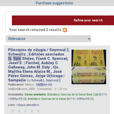
Purchase suggestions
Refine your search
Your search returned 2 results.
P
r
incipios de ci
r
ugía / Seymou
r
I.
Schwa
r
tz ; Edito
r
es asociados.
G.
Tom
Shi
r
es, F
r
ank C. Spence
r
,
Josef E. | Fische
r
, Aub
r
ey C.
Galloway, John M. Daly ; t
r
s.
Ma
r
tha Elena A
r
aiza M., José
Pé
r
ez Gómez, Jo
r
ge O
r
tizaga |
Sampe
r
io
by
Schwa
r
tz, Seymou
r
I.
Publication:
México :
M
cG
r
aw
-
Hill
Inte
r
ame
r
icana, 2000 . 2 volumenes. : il. ; 27 cm.
Availability:
Items available:
Biblioteca Ciencias de la Salud Book Ca
r
t [
617.9
/ S399p-07
] (2),
Biblioteca Ciencias de la Salud [
617.9 / S399p-07
] (2),
Lists:
ci
r
ugia pediat
r
ica
.