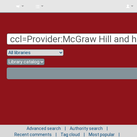
BIBLIOTECA
UNIV.
SURCOLOMBIANA
Advanced search
Authority search
Recent comments
Tag cloud
Most popular