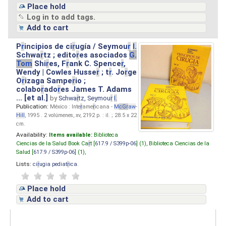
Place hold
Log in to add tags.
Add to cart
P
r
incipios de ci
r
ugía / Seymou
r
I.
Schwa
r
tz ; edito
r
es asociados
G.
Tom
Shi
r
es, F
r
ank C. Spence
r
,
Wendy | Cowles Husse
r
; t
r
. Jo
r
ge
O
r
izaga Sampe
r
io ;
colabo
r
ado
r
es James T. Adams
... [et al.]
by
Schwa
r
tz, Seymou
r
I.
Publication:
México : Inte
r
ame
r
icana -
M
cG
r
aw
-
Hill
, 1995 . 2 volúmenes, xv, 2192 p. : il. ; 28.5 x 22
cm.
Availability:
Items available:
Biblioteca
Ciencias de la Salud Book Ca
r
t [
617.9 / S399p-06
] (1),
Biblioteca Ciencias de la
Salud [
617.9 / S399p-06
] (1),
Lists:
ci
r
ugia pediat
r
ica
.
Place hold
Add to cart