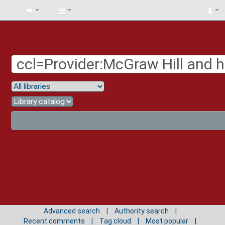
BIBLIOTECA
UNIV.
SURCOLOMBIANA
Advanced search
Authority search
Recent comments
Tag cloud
Most popular