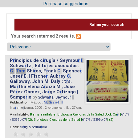
Purchase suggestions
Refine your search
Your search returned 2 results.
P
r
incipios de ci
r
ugía / Seymou
r
I.
Schwa
r
tz ; Edito
r
es asociados.
G.
Tom
Shi
r
es, F
r
ank
C.
Spence
r
,
Josef E. | Fische
r
, Aub
r
ey
C.
Galloway, John M. Daly ; t
r
s.
Ma
r
tha Elena A
r
aiza M., José
Pé
r
ez Gómez, Jo
r
ge O
r
tizaga |
Sampe
r
io
by
Schwa
r
tz, Seymou
r
I.
Publication:
México :
M
cG
r
aw
-
Hill
Inte
r
ame
r
icana, 2000 . 2 volumenes. : il. ; 27 cm.
Availability:
Items available:
Biblioteca Ciencias de la Salud Book Ca
r
t [
617.9
/ S399p-07
] (2),
Biblioteca Ciencias de la Salud [
617.9 / S399p-07
] (2),
Lists:
ci
r
ugia pediat
r
ica
.