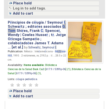
Place hold
Log in to add tags.
Add to cart
P
r
incipios de ci
r
ugía / Seymou
r
I.
Schwa
r
tz ; edito
r
es asociados
G.
Tom
Shi
r
es, F
r
ank
C.
Spence
r
,
Wendy | Cowles Husse
r
; t
r
. Jo
r
ge
O
r
izaga Sampe
r
io ;
colabo
r
ado
r
es James T. Adams
... [et al.]
by
Schwa
r
tz, Seymou
r
I.
Publication:
México : Inte
r
ame
r
icana -
M
cG
r
aw
-
Hill
, 1995 . 2 volúmenes, xv, 2192 p. : il. ; 28.5 x 22
cm.
Availability:
Items available:
Biblioteca
Ciencias de la Salud Book Ca
r
t [
617.9 / S399p-06
] (1),
Biblioteca Ciencias de la
Salud [
617.9 / S399p-06
] (1),
Lists:
ci
r
ugia pediat
r
ica
.
Place hold
Add to cart