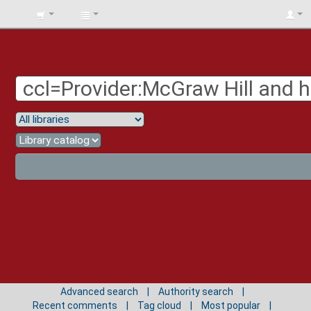
BIBLIOTECA
UNIV.
SURCOLOMBIANA
Advanced search
Authority search
Recent comments
Tag cloud
Most popular