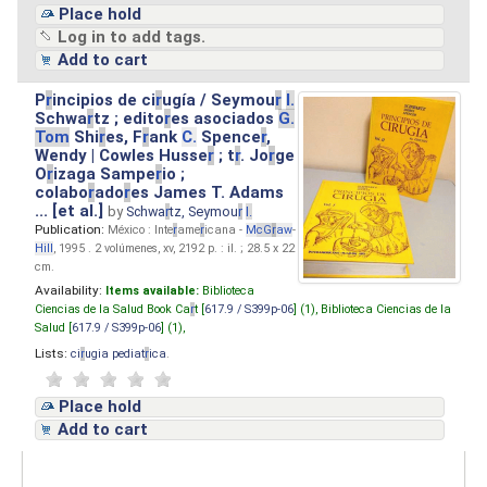
Place hold
Log in to add tags.
Add to cart
P
r
incipios de ci
r
ugía / Seymou
r
I.
Schwa
r
tz ; edito
r
es asociados
G.
Tom
Shi
r
es, F
r
ank
C.
Spence
r
,
Wendy | Cowles Husse
r
; t
r
. Jo
r
ge
O
r
izaga Sampe
r
io ;
colabo
r
ado
r
es James T. Adams
... [et al.]
by
Schwa
r
tz, Seymou
r
I.
Publication:
México : Inte
r
ame
r
icana -
M
cG
r
aw
-
Hill
, 1995 . 2 volúmenes, xv, 2192 p. : il. ; 28.5 x 22
cm.
Availability:
Items available:
Biblioteca
Ciencias de la Salud Book Ca
r
t [
617.9 / S399p-06
] (1),
Biblioteca Ciencias de la
Salud [
617.9 / S399p-06
] (1),
Lists:
ci
r
ugia pediat
r
ica
.
Place hold
Add to cart