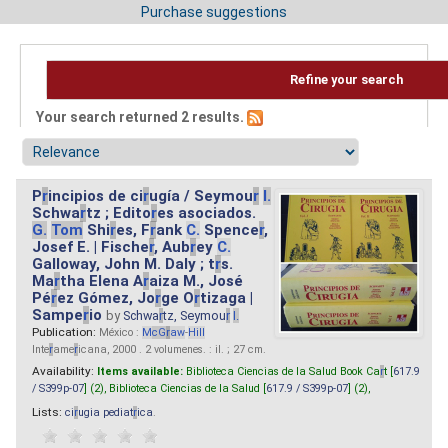
Purchase suggestions
Refine your search
Your search returned 2 results.
P
r
incipios de ci
r
ugía / Seymou
r
I.
Schwa
r
tz ; Edito
r
es asociados.
G.
Tom
Shi
r
es, F
r
ank
C.
Spence
r
,
Josef E. | Fische
r
, Aub
r
ey
C.
Galloway, John M. Daly ; t
r
s.
Ma
r
tha Elena A
r
aiza M., José
Pé
r
ez Gómez, Jo
r
ge O
r
tizaga |
Sampe
r
io
by
Schwa
r
tz, Seymou
r
I.
Publication:
México :
M
cG
r
aw
-
Hill
Inte
r
ame
r
icana, 2000 . 2 volumenes. : il. ; 27 cm.
Availability:
Items available:
Biblioteca Ciencias de la Salud Book Ca
r
t [
617.9
/ S399p-07
] (2),
Biblioteca Ciencias de la Salud [
617.9 / S399p-07
] (2),
Lists:
ci
r
ugia pediat
r
ica
.