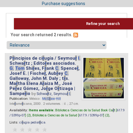
Purchase suggestions
Refine your search
Your search returned 2 results.
P
r
incipios de ci
r
ugía / Seymou
r
I.
Schwa
r
tz ; Edito
r
es asociados.
G.
Tom
Shi
r
es, F
r
ank
C.
Spence
r
,
Josef E. | Fische
r
, Aub
r
ey
C.
Galloway, John M. Daly ; t
r
s.
Ma
r
tha Elena A
r
aiza M., José
Pé
r
ez Gómez, Jo
r
ge O
r
tizaga |
Sampe
r
io
by
Schwa
r
tz, Seymou
r
I.
Publication:
México :
M
cG
r
aw
-
Hill
Inte
r
ame
r
icana, 2000 . 2 volumenes. : il. ; 27 cm.
Availability:
Items available:
Biblioteca Ciencias de la Salud Book Ca
r
t [
617.9
/ S399p-07
] (2),
Biblioteca Ciencias de la Salud [
617.9 / S399p-07
] (2),
Lists:
ci
r
ugia pediat
r
ica
.