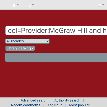
BIBLIOTECA
UNIV.
SURCOLOMBIANA
Advanced search
Authority search
Recent comments
Tag cloud
Most popular