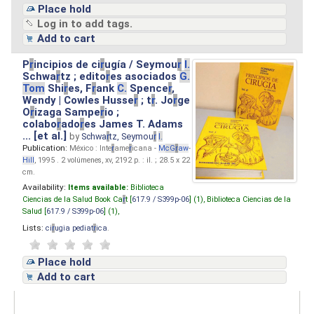
Place hold
Log in to add tags.
Add to cart
P
r
incipios de ci
r
ugía / Seymou
r
I.
Schwa
r
tz ; edito
r
es asociados
G.
Tom
Shi
r
es, F
r
ank
C.
Spence
r
,
Wendy | Cowles Husse
r
; t
r
. Jo
r
ge
O
r
izaga Sampe
r
io ;
colabo
r
ado
r
es James T. Adams
... [et al.]
by
Schwa
r
tz, Seymou
r
I.
Publication:
México : Inte
r
ame
r
icana -
M
cG
r
aw
-
Hill
, 1995 . 2 volúmenes, xv, 2192 p. : il. ; 28.5 x 22
cm.
Availability:
Items available:
Biblioteca
Ciencias de la Salud Book Ca
r
t [
617.9 / S399p-06
] (1),
Biblioteca Ciencias de la
Salud [
617.9 / S399p-06
] (1),
Lists:
ci
r
ugia pediat
r
ica
.
Place hold
Add to cart