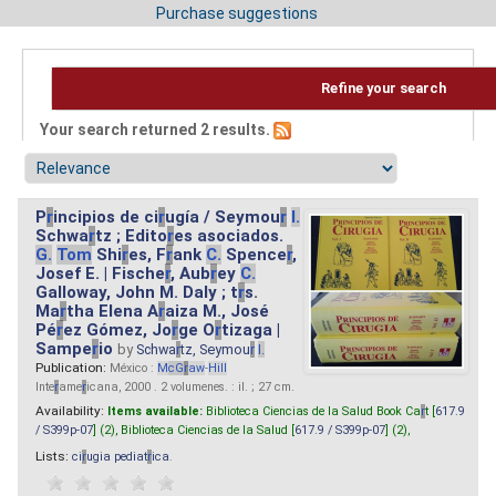
Purchase suggestions
Refine your search
Your search returned 2 results.
P
r
incipios de ci
r
ugía / Seymou
r
I.
Schwa
r
tz ; Edito
r
es asociados.
G.
Tom
Shi
r
es, F
r
ank
C.
Spence
r
,
Josef E. | Fische
r
, Aub
r
ey
C.
Galloway, John M. Daly ; t
r
s.
Ma
r
tha Elena A
r
aiza M., José
Pé
r
ez Gómez, Jo
r
ge O
r
tizaga |
Sampe
r
io
by
Schwa
r
tz, Seymou
r
I.
Publication:
México :
M
cG
r
aw
-
Hill
Inte
r
ame
r
icana, 2000 . 2 volumenes. : il. ; 27 cm.
Availability:
Items available:
Biblioteca Ciencias de la Salud Book Ca
r
t [
617.9
/ S399p-07
] (2),
Biblioteca Ciencias de la Salud [
617.9 / S399p-07
] (2),
Lists:
ci
r
ugia pediat
r
ica
.