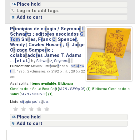
Place hold
Log in to add tags.
Add to cart
P
r
incipios de ci
r
ugía / Seymou
r
I.
Schwa
r
tz ; edito
r
es asociados
G.
Tom
Shi
r
es, F
r
ank
C.
Spence
r
,
Wendy | Cowles Husse
r
; t
r
. Jo
r
ge
O
r
izaga Sampe
r
io ;
colabo
r
ado
r
es James T. Adams
... [et al.]
by
Schwa
r
tz, Seymou
r
I.
Publication:
México : Inte
r
ame
r
icana -
M
cG
r
aw
-
Hill
, 1995 . 2 volúmenes, xv, 2192 p. : il. ; 28.5 x 22
cm.
Availability:
Items available:
Biblioteca
Ciencias de la Salud Book Ca
r
t [
617.9 / S399p-06
] (1),
Biblioteca Ciencias de la
Salud [
617.9 / S399p-06
] (1),
Lists:
ci
r
ugia pediat
r
ica
.
Place hold
Add to cart