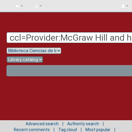
BIBLIOTECA
UNIV.
SURCOLOMBIANA
Advanced search
Authority search
Recent comments
Tag cloud
Most popular