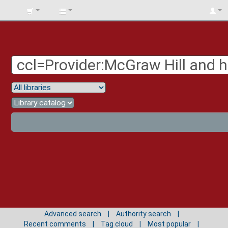
BIBLIOTECA
UNIV.
SURCOLOMBIANA
Advanced search
Authority search
Recent comments
Tag cloud
Most popular