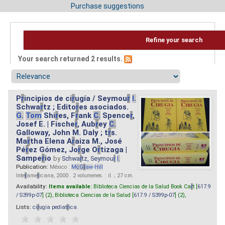
Purchase suggestions
Refine your search
Your search returned 2 results.
P
r
incipios de ci
r
ugía / Seymou
r
I.
Schwa
r
tz ; Edito
r
es asociados.
G.
Tom
Shi
r
es, F
r
ank
C.
Spence
r
,
Josef E. | Fische
r
, Aub
r
ey
C.
Galloway, John M. Daly ; t
r
s.
Ma
r
tha Elena A
r
aiza M., José
Pé
r
ez Gómez, Jo
r
ge O
r
tizaga |
Sampe
r
io
by
Schwa
r
tz, Seymou
r
I.
Publication:
México :
M
cG
r
aw
-
Hill
Inte
r
ame
r
icana, 2000 . 2 volumenes. : il. ; 27 cm.
Availability:
Items available:
Biblioteca Ciencias de la Salud Book Ca
r
t [
617.9
/ S399p-07
] (2),
Biblioteca Ciencias de la Salud [
617.9 / S399p-07
] (2),
Lists:
ci
r
ugia pediat
r
ica
.