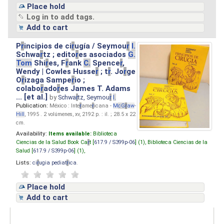
Place hold
Log in to add tags.
Add to cart
P
r
incipios de ci
r
ugía / Seymou
r
I.
Schwa
r
tz ; edito
r
es asociados
G.
Tom
Shi
r
es, F
r
ank
C.
Spence
r
,
Wendy | Cowles Husse
r
; t
r
. Jo
r
ge
O
r
izaga Sampe
r
io ;
colabo
r
ado
r
es James T. Adams
... [et al.]
by
Schwa
r
tz, Seymou
r
I.
Publication:
México : Inte
r
ame
r
icana -
M
cG
r
aw
-
Hill
, 1995 . 2 volúmenes, xv, 2192 p. : il. ; 28.5 x 22
cm.
Availability:
Items available:
Biblioteca
Ciencias de la Salud Book Ca
r
t [
617.9 / S399p-06
] (1),
Biblioteca Ciencias de la
Salud [
617.9 / S399p-06
] (1),
Lists:
ci
r
ugia pediat
r
ica
.
Place hold
Add to cart