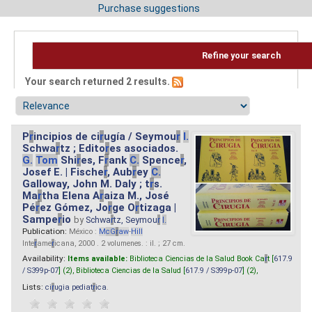
Purchase suggestions
Refine your search
Your search returned 2 results.
P
r
incipios de ci
r
ugía / Seymou
r
I.
Schwa
r
tz ; Edito
r
es asociados.
G.
Tom
Shi
r
es, F
r
ank
C.
Spence
r
,
Josef E. | Fische
r
, Aub
r
ey
C.
Galloway, John M. Daly ; t
r
s.
Ma
r
tha Elena A
r
aiza M., José
Pé
r
ez Gómez, Jo
r
ge O
r
tizaga |
Sampe
r
io
by
Schwa
r
tz, Seymou
r
I.
Publication:
México :
M
cG
r
aw
-
Hill
Inte
r
ame
r
icana, 2000 . 2 volumenes. : il. ; 27 cm.
Availability:
Items available:
Biblioteca Ciencias de la Salud Book Ca
r
t [
617.9
/ S399p-07
] (2),
Biblioteca Ciencias de la Salud [
617.9 / S399p-07
] (2),
Lists:
ci
r
ugia pediat
r
ica
.