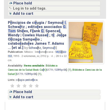
Place hold
Log in to add tags.
Add to cart
P
r
incipios de ci
r
ugía / Seymou
r
I.
Schwa
r
tz ; edito
r
es asociados
G.
Tom
Shi
r
es, F
r
ank
C.
Spence
r
,
Wendy | Cowles Husse
r
; t
r
. Jo
r
ge
O
r
izaga Sampe
r
io ;
colabo
r
ado
r
es James T. Adams
... [et al.]
by
Schwa
r
tz, Seymou
r
I.
Publication:
México : Inte
r
ame
r
icana -
M
cG
r
aw
-
Hill
, 1995 . 2 volúmenes, xv, 2192 p. : il. ; 28.5 x 22
cm.
Availability:
Items available:
Biblioteca
Ciencias de la Salud Book Ca
r
t [
617.9 / S399p-06
] (1),
Biblioteca Ciencias de la
Salud [
617.9 / S399p-06
] (1),
Lists:
ci
r
ugia pediat
r
ica
.
Place hold
Add to cart