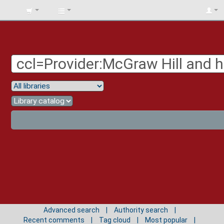
BIBLIOTECA
UNIV.
SURCOLOMBIANA
Advanced search
Authority search
Recent comments
Tag cloud
Most popular