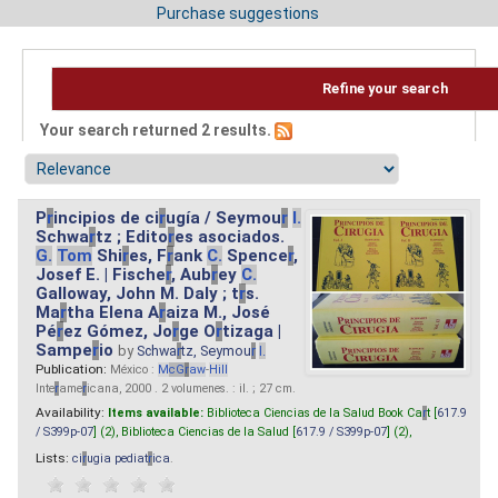
Purchase suggestions
Refine your search
Your search returned 2 results.
P
r
incipios de ci
r
ugía / Seymou
r
I.
Schwa
r
tz ; Edito
r
es asociados.
G.
Tom
Shi
r
es, F
r
ank
C.
Spence
r
,
Josef E. | Fische
r
, Aub
r
ey
C.
Galloway, John M. Daly ; t
r
s.
Ma
r
tha Elena A
r
aiza M., José
Pé
r
ez Gómez, Jo
r
ge O
r
tizaga |
Sampe
r
io
by
Schwa
r
tz, Seymou
r
I.
Publication:
México :
M
cG
r
aw
-
Hill
Inte
r
ame
r
icana, 2000 . 2 volumenes. : il. ; 27 cm.
Availability:
Items available:
Biblioteca Ciencias de la Salud Book Ca
r
t [
617.9
/ S399p-07
] (2),
Biblioteca Ciencias de la Salud [
617.9 / S399p-07
] (2),
Lists:
ci
r
ugia pediat
r
ica
.