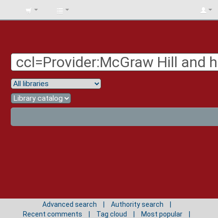
BIBLIOTECA
UNIV.
SURCOLOMBIANA
Advanced search
Authority search
Recent comments
Tag cloud
Most popular