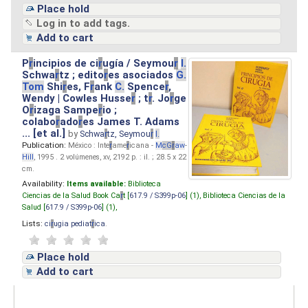
Place hold
Log in to add tags.
Add to cart
P
r
incipios de ci
r
ugía / Seymou
r
I.
Schwa
r
tz ; edito
r
es asociados
G.
Tom
Shi
r
es, F
r
ank
C.
Spence
r
,
Wendy | Cowles Husse
r
; t
r
. Jo
r
ge
O
r
izaga Sampe
r
io ;
colabo
r
ado
r
es James T. Adams
... [et al.]
by
Schwa
r
tz, Seymou
r
I.
Publication:
México : Inte
r
ame
r
icana -
M
cG
r
aw
-
Hill
, 1995 . 2 volúmenes, xv, 2192 p. : il. ; 28.5 x 22
cm.
Availability:
Items available:
Biblioteca
Ciencias de la Salud Book Ca
r
t [
617.9 / S399p-06
] (1),
Biblioteca Ciencias de la
Salud [
617.9 / S399p-06
] (1),
Lists:
ci
r
ugia pediat
r
ica
.
Place hold
Add to cart