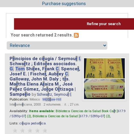
Purchase suggestions
Refine your search
Your search returned 2 results.
P
r
incipios de ci
r
ugía / Seymou
r
I.
Schwa
r
tz ; Edito
r
es asociados.
G.
Tom
Shi
r
es, F
r
ank
C.
Spence
r
,
Josef E. | Fische
r
, Aub
r
ey
C.
Galloway, John M. Daly ; t
r
s.
Ma
r
tha Elena A
r
aiza M., José
Pé
r
ez Gómez, Jo
r
ge O
r
tizaga |
Sampe
r
io
by
Schwa
r
tz, Seymou
r
I.
Publication:
México :
M
cG
r
aw
-
Hill
Inte
r
ame
r
icana, 2000 . 2 volumenes. : il. ; 27 cm.
Availability:
Items available:
Biblioteca Ciencias de la Salud Book Ca
r
t [
617.9
/ S399p-07
] (2),
Biblioteca Ciencias de la Salud [
617.9 / S399p-07
] (2),
Lists:
ci
r
ugia pediat
r
ica
.