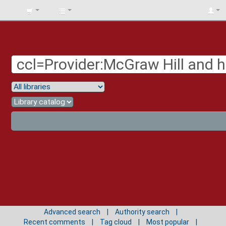
BIBLIOTECA
UNIV.
SURCOLOMBIANA
Advanced search
Authority search
Recent comments
Tag cloud
Most popular