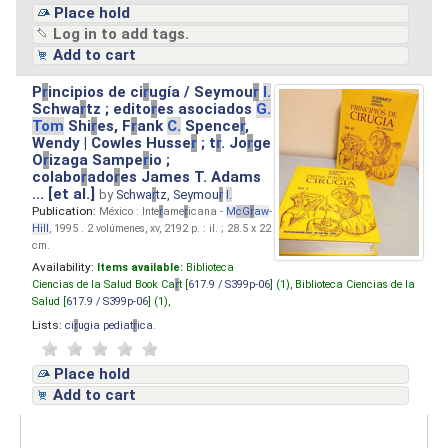
Place hold
Log in to add tags.
Add to cart
P
r
incipios de ci
r
ugía / Seymou
r
I.
Schwa
r
tz ; edito
r
es asociados
G.
Tom
Shi
r
es, F
r
ank
C.
Spence
r
,
Wendy | Cowles Husse
r
; t
r
. Jo
r
ge
O
r
izaga Sampe
r
io ;
colabo
r
ado
r
es James T. Adams
... [et al.]
by
Schwa
r
tz, Seymou
r
I.
Publication:
México : Inte
r
ame
r
icana -
M
cG
r
aw
-
Hill
, 1995 . 2 volúmenes, xv, 2192 p. : il. ; 28.5 x 22
cm.
Availability:
Items available:
Biblioteca
Ciencias de la Salud Book Ca
r
t [
617.9 / S399p-06
] (1),
Biblioteca Ciencias de la
Salud [
617.9 / S399p-06
] (1),
Lists:
ci
r
ugia pediat
r
ica
.
Place hold
Add to cart