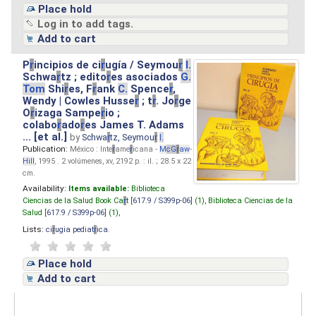
Place hold
Log in to add tags.
Add to cart
P
r
incipios de ci
r
ugía / Seymou
r
I.
Schwa
r
tz ; edito
r
es asociados
G.
Tom
Shi
r
es, F
r
ank
C.
Spence
r
,
Wendy | Cowles Husse
r
; t
r
. Jo
r
ge
O
r
izaga Sampe
r
io ;
colabo
r
ado
r
es James T. Adams
... [et al.]
by
Schwa
r
tz, Seymou
r
I.
Publication:
México : Inte
r
ame
r
icana -
M
cG
r
aw
-
Hill
, 1995 . 2 volúmenes, xv, 2192 p. : il. ; 28.5 x 22
cm.
Availability:
Items available:
Biblioteca
Ciencias de la Salud Book Ca
r
t [
617.9 / S399p-06
] (1),
Biblioteca Ciencias de la
Salud [
617.9 / S399p-06
] (1),
Lists:
ci
r
ugia pediat
r
ica
.
Place hold
Add to cart