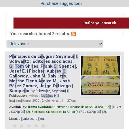
Purchase suggestions
Refine your search
Your search returned 2 results.
P
r
incipios de ci
r
ugía / Seymou
r
I.
Schwa
r
tz ; Edito
r
es asociados.
G.
Tom
Shi
r
es, F
r
ank
C.
Spence
r
,
Josef E. | Fische
r
, Aub
r
ey
C.
Galloway, John M. Daly ; t
r
s.
Ma
r
tha Elena A
r
aiza M., José
Pé
r
ez Gómez, Jo
r
ge O
r
tizaga |
Sampe
r
io
by
Schwa
r
tz, Seymou
r
I.
Publication:
México :
M
cG
r
aw
-
Hill
Inte
r
ame
r
icana, 2000 . 2 volumenes. : il. ; 27 cm.
Availability:
Items available:
Biblioteca Ciencias de la Salud Book Ca
r
t [
617.9
/ S399p-07
] (2),
Biblioteca Ciencias de la Salud [
617.9 / S399p-07
] (2),
Lists:
ci
r
ugia pediat
r
ica
.