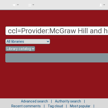
BIBLIOTECA
UNIV.
SURCOLOMBIANA
Advanced search
Authority search
Recent comments
Tag cloud
Most popular