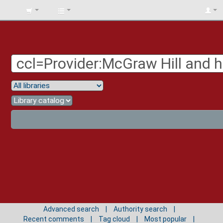
BIBLIOTECA
UNIV.
SURCOLOMBIANA
Advanced search
Authority search
Recent comments
Tag cloud
Most popular