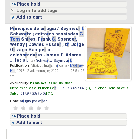
Place hold
Log in to add tags.
Add to cart
P
r
incipios de ci
r
ugía / Seymou
r
I.
Schwa
r
tz ; edito
r
es asociados
G.
Tom
Shi
r
es, F
r
ank
C.
Spence
r
,
Wendy | Cowles Husse
r
; t
r
. Jo
r
ge
O
r
izaga Sampe
r
io ;
colabo
r
ado
r
es James T. Adams
... [et al.]
by
Schwa
r
tz, Seymou
r
I.
Publication:
México : Inte
r
ame
r
icana -
M
cG
r
aw
-
Hill
, 1995 . 2 volúmenes, xv, 2192 p. : il. ; 28.5 x 22
cm.
Availability:
Items available:
Biblioteca
Ciencias de la Salud Book Ca
r
t [
617.9 / S399p-06
] (1),
Biblioteca Ciencias de la
Salud [
617.9 / S399p-06
] (1),
Lists:
ci
r
ugia pediat
r
ica
.
Place hold
Add to cart