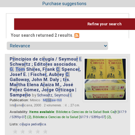
Purchase suggestions
Refine your search
Your search returned 2 results.
P
r
incipios de ci
r
ugía / Seymou
r
I.
Schwa
r
tz ; Edito
r
es asociados.
G.
Tom
Shi
r
es, F
r
ank
C.
Spence
r
,
Josef E. | Fische
r
, Aub
r
ey
C.
Galloway, John M. Daly ; t
r
s.
Ma
r
tha Elena A
r
aiza M., José
Pé
r
ez Gómez, Jo
r
ge O
r
tizaga |
Sampe
r
io
by
Schwa
r
tz, Seymou
r
I.
Publication:
México :
M
cG
r
aw
-
Hill
Inte
r
ame
r
icana, 2000 . 2 volumenes. : il. ; 27 cm.
Availability:
Items available:
Biblioteca Ciencias de la Salud Book Ca
r
t [
617.9
/ S399p-07
] (2),
Biblioteca Ciencias de la Salud [
617.9 / S399p-07
] (2),
Lists:
ci
r
ugia pediat
r
ica
.