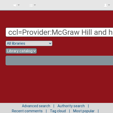
BIBLIOTECA
UNIV.
SURCOLOMBIANA
Advanced search
Authority search
Recent comments
Tag cloud
Most popular