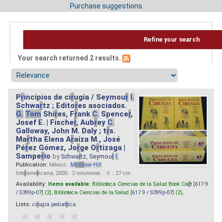
Purchase suggestions
Refine your search
Your search returned 2 results.
P
r
incipios de ci
r
ugía / Seymou
r
I.
Schwa
r
tz ; Edito
r
es asociados.
G.
Tom
Shi
r
es, F
r
ank
C.
Spence
r
,
Josef E. | Fische
r
, Aub
r
ey
C.
Galloway, John M. Daly ; t
r
s.
Ma
r
tha Elena A
r
aiza M., José
Pé
r
ez Gómez, Jo
r
ge O
r
tizaga |
Sampe
r
io
by
Schwa
r
tz, Seymou
r
I.
Publication:
México :
M
cG
r
aw
-
Hill
Inte
r
ame
r
icana, 2000 . 2 volumenes. : il. ; 27 cm.
Availability:
Items available:
Biblioteca Ciencias de la Salud Book Ca
r
t [
617.9
/ S399p-07
] (2),
Biblioteca Ciencias de la Salud [
617.9 / S399p-07
] (2),
Lists:
ci
r
ugia pediat
r
ica
.