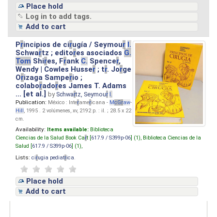
Place hold
Log in to add tags.
Add to cart
P
r
incipios de ci
r
ugía / Seymou
r
I.
Schwa
r
tz ; edito
r
es asociados
G.
Tom
Shi
r
es, F
r
ank
C.
Spence
r
,
Wendy | Cowles Husse
r
; t
r
. Jo
r
ge
O
r
izaga Sampe
r
io ;
colabo
r
ado
r
es James T. Adams
... [et al.]
by
Schwa
r
tz, Seymou
r
I.
Publication:
México : Inte
r
ame
r
icana -
M
cG
r
aw
-
Hill
, 1995 . 2 volúmenes, xv, 2192 p. : il. ; 28.5 x 22
cm.
Availability:
Items available:
Biblioteca
Ciencias de la Salud Book Ca
r
t [
617.9 / S399p-06
] (1),
Biblioteca Ciencias de la
Salud [
617.9 / S399p-06
] (1),
Lists:
ci
r
ugia pediat
r
ica
.
Place hold
Add to cart