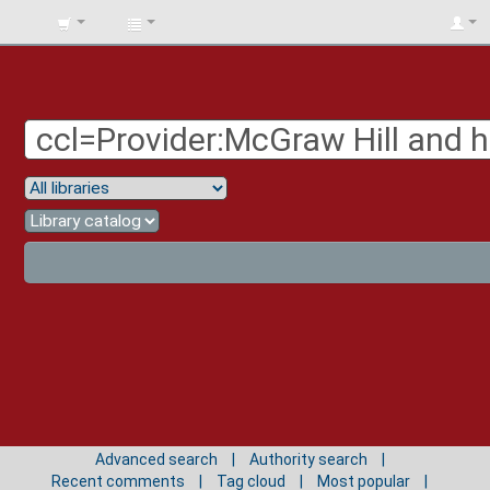
BIBLIOTECA
UNIV.
SURCOLOMBIANA
Advanced search
Authority search
Recent comments
Tag cloud
Most popular