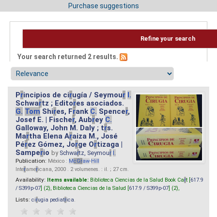
Purchase suggestions
Refine your search
Your search returned 2 results.
P
r
incipios de ci
r
ugía / Seymou
r
I.
Schwa
r
tz ; Edito
r
es asociados.
G.
Tom
Shi
r
es, F
r
ank
C.
Spence
r
,
Josef E. | Fische
r
, Aub
r
ey
C.
Galloway, John M. Daly ; t
r
s.
Ma
r
tha Elena A
r
aiza M., José
Pé
r
ez Gómez, Jo
r
ge O
r
tizaga |
Sampe
r
io
by
Schwa
r
tz, Seymou
r
I.
Publication:
México :
M
cG
r
aw
-
Hill
Inte
r
ame
r
icana, 2000 . 2 volumenes. : il. ; 27 cm.
Availability:
Items available:
Biblioteca Ciencias de la Salud Book Ca
r
t [
617.9
/ S399p-07
] (2),
Biblioteca Ciencias de la Salud [
617.9 / S399p-07
] (2),
Lists:
ci
r
ugia pediat
r
ica
.