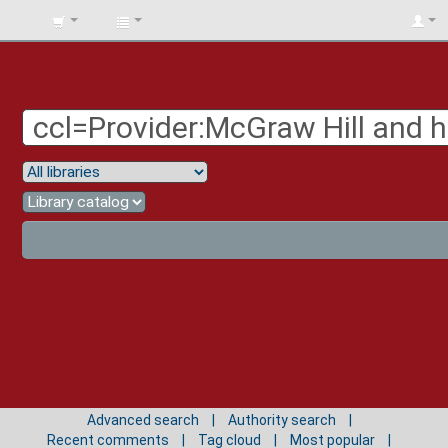
BIBLIOTECA
UNIV.
SURCOLOMBIANA
Advanced search
Authority search
Recent comments
Tag cloud
Most popular