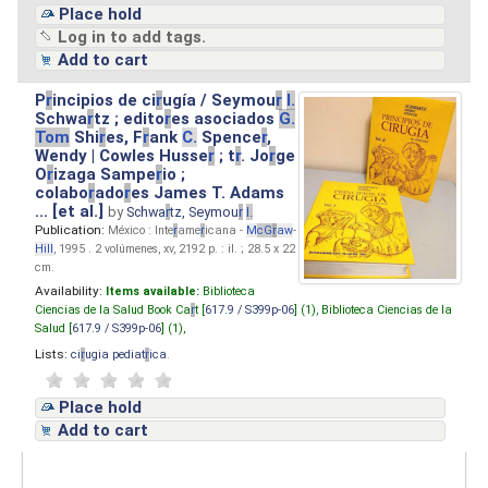
Place hold
Log in to add tags.
Add to cart
P
r
incipios de ci
r
ugía / Seymou
r
I.
Schwa
r
tz ; edito
r
es asociados
G.
Tom
Shi
r
es, F
r
ank
C.
Spence
r
,
Wendy | Cowles Husse
r
; t
r
. Jo
r
ge
O
r
izaga Sampe
r
io ;
colabo
r
ado
r
es James T. Adams
... [et al.]
by
Schwa
r
tz, Seymou
r
I.
Publication:
México : Inte
r
ame
r
icana -
M
cG
r
aw
-
Hill
, 1995 . 2 volúmenes, xv, 2192 p. : il. ; 28.5 x 22
cm.
Availability:
Items available:
Biblioteca
Ciencias de la Salud Book Ca
r
t [
617.9 / S399p-06
] (1),
Biblioteca Ciencias de la
Salud [
617.9 / S399p-06
] (1),
Lists:
ci
r
ugia pediat
r
ica
.
Place hold
Add to cart