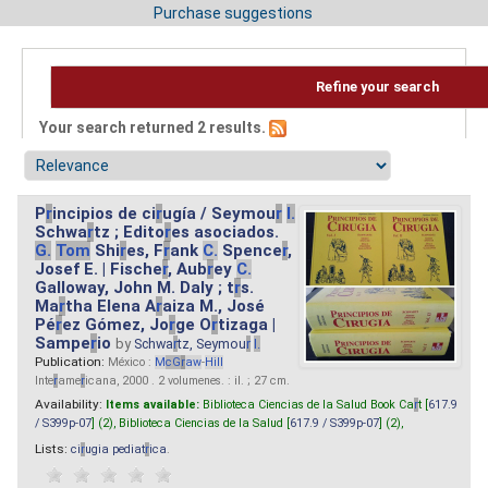
Purchase suggestions
Refine your search
Your search returned 2 results.
P
r
incipios de ci
r
ugía / Seymou
r
I.
Schwa
r
tz ; Edito
r
es asociados.
G.
Tom
Shi
r
es, F
r
ank
C.
Spence
r
,
Josef E. | Fische
r
, Aub
r
ey
C.
Galloway, John M. Daly ; t
r
s.
Ma
r
tha Elena A
r
aiza M., José
Pé
r
ez Gómez, Jo
r
ge O
r
tizaga |
Sampe
r
io
by
Schwa
r
tz, Seymou
r
I.
Publication:
México :
M
cG
r
aw
-
Hill
Inte
r
ame
r
icana, 2000 . 2 volumenes. : il. ; 27 cm.
Availability:
Items available:
Biblioteca Ciencias de la Salud Book Ca
r
t [
617.9
/ S399p-07
] (2),
Biblioteca Ciencias de la Salud [
617.9 / S399p-07
] (2),
Lists:
ci
r
ugia pediat
r
ica
.