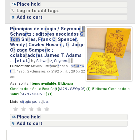
Place hold
Log in to add tags.
Add to cart
P
r
incipios de ci
r
ugía / Seymou
r
I.
Schwa
r
tz ; edito
r
es asociados
G.
Tom
Shi
r
es, F
r
ank
C.
Spence
r
,
Wendy | Cowles Husse
r
; t
r
. Jo
r
ge
O
r
izaga Sampe
r
io ;
colabo
r
ado
r
es James T. Adams
... [et al.]
by
Schwa
r
tz, Seymou
r
I.
Publication:
México : Inte
r
ame
r
icana -
M
cG
r
aw
-
Hill
, 1995 . 2 volúmenes, xv, 2192 p. : il. ; 28.5 x 22
cm.
Availability:
Items available:
Biblioteca
Ciencias de la Salud Book Ca
r
t [
617.9 / S399p-06
] (1),
Biblioteca Ciencias de la
Salud [
617.9 / S399p-06
] (1),
Lists:
ci
r
ugia pediat
r
ica
.
Place hold
Add to cart