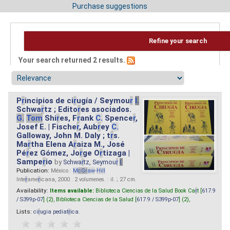
Purchase suggestions
Refine your search
Your search returned 2 results.
P
r
incipios de ci
r
ugía / Seymou
r
I.
Schwa
r
tz ; Edito
r
es asociados.
G.
Tom
Shi
r
es, F
r
ank
C.
Spence
r
,
Josef E. | Fische
r
, Aub
r
ey
C.
Galloway, John M. Daly ; t
r
s.
Ma
r
tha Elena A
r
aiza M., José
Pé
r
ez Gómez, Jo
r
ge O
r
tizaga |
Sampe
r
io
by
Schwa
r
tz, Seymou
r
I.
Publication:
México :
M
cG
r
aw
-
Hill
Inte
r
ame
r
icana, 2000 . 2 volumenes. : il. ; 27 cm.
Availability:
Items available:
Biblioteca Ciencias de la Salud Book Ca
r
t [
617.9
/ S399p-07
] (2),
Biblioteca Ciencias de la Salud [
617.9 / S399p-07
] (2),
Lists:
ci
r
ugia pediat
r
ica
.