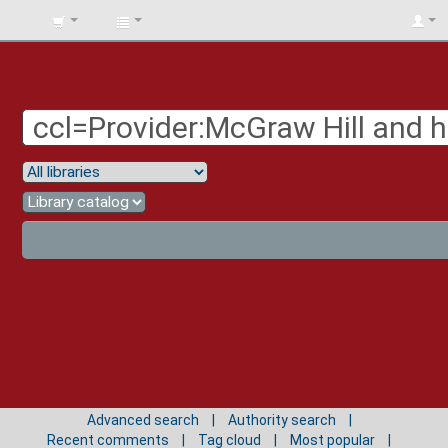
BIBLIOTECA
UNIV.
SURCOLOMBIANA
Advanced search
Authority search
Recent comments
Tag cloud
Most popular