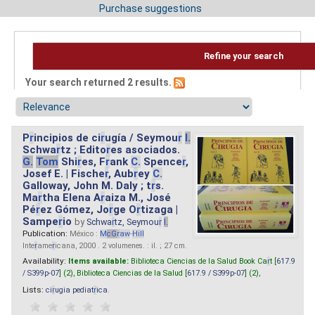
Purchase suggestions
Refine your search
Your search returned 2 results.
P
r
incipios de ci
r
ugía / Seymou
r
I.
Schwa
r
tz ; Edito
r
es asociados.
G.
Tom
Shi
r
es, F
r
ank
C.
Spence
r
,
Josef E. | Fische
r
, Aub
r
ey
C.
Galloway, John M. Daly ; t
r
s.
Ma
r
tha Elena A
r
aiza M., José
Pé
r
ez Gómez, Jo
r
ge O
r
tizaga |
Sampe
r
io
by
Schwa
r
tz, Seymou
r
I.
Publication:
México :
M
cG
r
aw
-
Hill
Inte
r
ame
r
icana, 2000 . 2 volumenes. : il. ; 27 cm.
Availability:
Items available:
Biblioteca Ciencias de la Salud Book Ca
r
t [
617.9
/ S399p-07
] (2),
Biblioteca Ciencias de la Salud [
617.9 / S399p-07
] (2),
Lists:
ci
r
ugia pediat
r
ica
.