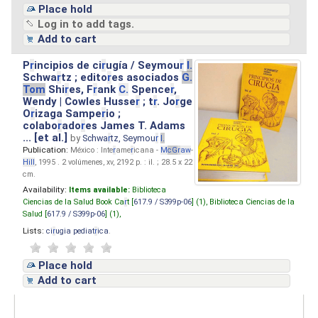
Place hold
Log in to add tags.
Add to cart
P
r
incipios de ci
r
ugía / Seymou
r
I.
Schwa
r
tz ; edito
r
es asociados
G.
Tom
Shi
r
es, F
r
ank
C.
Spence
r
,
Wendy | Cowles Husse
r
; t
r
. Jo
r
ge
O
r
izaga Sampe
r
io ;
colabo
r
ado
r
es James T. Adams
... [et al.]
by
Schwa
r
tz, Seymou
r
I.
Publication:
México : Inte
r
ame
r
icana -
M
cG
r
aw
-
Hill
, 1995 . 2 volúmenes, xv, 2192 p. : il. ; 28.5 x 22
cm.
Availability:
Items available:
Biblioteca
Ciencias de la Salud Book Ca
r
t [
617.9 / S399p-06
] (1),
Biblioteca Ciencias de la
Salud [
617.9 / S399p-06
] (1),
Lists:
ci
r
ugia pediat
r
ica
.
Place hold
Add to cart