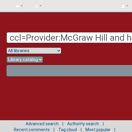
BIBLIOTECA
UNIV.
SURCOLOMBIANA
Advanced search
Authority search
Recent comments
Tag cloud
Most popular