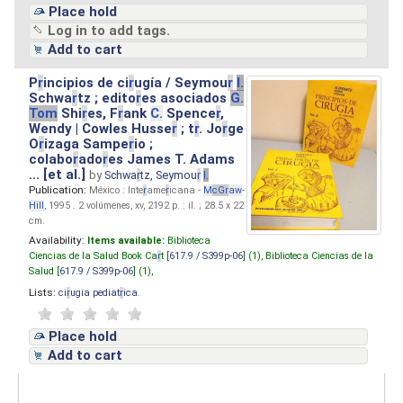
Place hold
Log in to add tags.
Add to cart
P
r
incipios de ci
r
ugía / Seymou
r
I.
Schwa
r
tz ; edito
r
es asociados
G.
Tom
Shi
r
es, F
r
ank
C.
Spence
r
,
Wendy | Cowles Husse
r
; t
r
. Jo
r
ge
O
r
izaga Sampe
r
io ;
colabo
r
ado
r
es James T. Adams
... [et al.]
by
Schwa
r
tz, Seymou
r
I.
Publication:
México : Inte
r
ame
r
icana -
M
cG
r
aw
-
Hill
, 1995 . 2 volúmenes, xv, 2192 p. : il. ; 28.5 x 22
cm.
Availability:
Items available:
Biblioteca
Ciencias de la Salud Book Ca
r
t [
617.9 / S399p-06
] (1),
Biblioteca Ciencias de la
Salud [
617.9 / S399p-06
] (1),
Lists:
ci
r
ugia pediat
r
ica
.
Place hold
Add to cart