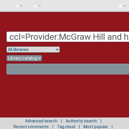
BIBLIOTECA
UNIV.
SURCOLOMBIANA
Advanced search
Authority search
Recent comments
Tag cloud
Most popular