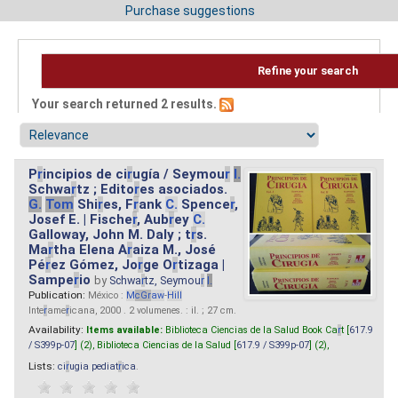
Purchase suggestions
Refine your search
Your search returned 2 results.
P
r
incipios de ci
r
ugía / Seymou
r
I.
Schwa
r
tz ; Edito
r
es asociados.
G.
Tom
Shi
r
es, F
r
ank
C.
Spence
r
,
Josef E. | Fische
r
, Aub
r
ey
C.
Galloway, John M. Daly ; t
r
s.
Ma
r
tha Elena A
r
aiza M., José
Pé
r
ez Gómez, Jo
r
ge O
r
tizaga |
Sampe
r
io
by
Schwa
r
tz, Seymou
r
I.
Publication:
México :
M
cG
r
aw
-
Hill
Inte
r
ame
r
icana, 2000 . 2 volumenes. : il. ; 27 cm.
Availability:
Items available:
Biblioteca Ciencias de la Salud Book Ca
r
t [
617.9
/ S399p-07
] (2),
Biblioteca Ciencias de la Salud [
617.9 / S399p-07
] (2),
Lists:
ci
r
ugia pediat
r
ica
.