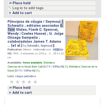
Place hold
Log in to add tags.
Add to cart
P
r
incipios de ci
r
ugía / Seymou
r
I.
Schwa
r
tz ; edito
r
es asociados
G.
Tom
Shi
r
es, F
r
ank
C.
Spence
r
,
Wendy | Cowles Husse
r
; t
r
. Jo
r
ge
O
r
izaga Sampe
r
io ;
colabo
r
ado
r
es James T. Adams
... [et al.]
by
Schwa
r
tz, Seymou
r
I.
Publication:
México : Inte
r
ame
r
icana -
M
cG
r
aw
-
Hill
, 1995 . 2 volúmenes, xv, 2192 p. : il. ; 28.5 x 22
cm.
Availability:
Items available:
Biblioteca
Ciencias de la Salud Book Ca
r
t [
617.9 / S399p-06
] (1),
Biblioteca Ciencias de la
Salud [
617.9 / S399p-06
] (1),
Lists:
ci
r
ugia pediat
r
ica
.
Place hold
Add to cart