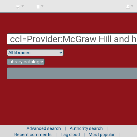
BIBLIOTECA
UNIV.
SURCOLOMBIANA
Advanced search
Authority search
Recent comments
Tag cloud
Most popular