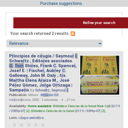
Purchase suggestions
Refine your search
Your search returned 2 results.
P
r
incipios de ci
r
ugía / Seymou
r
I.
Schwa
r
tz ; Edito
r
es asociados.
G.
Tom
Shi
r
es, F
r
ank
C.
Spence
r
,
Josef E. | Fische
r
, Aub
r
ey
C.
Galloway, John M. Daly ; t
r
s.
Ma
r
tha Elena A
r
aiza M., José
Pé
r
ez Gómez, Jo
r
ge O
r
tizaga |
Sampe
r
io
by
Schwa
r
tz, Seymou
r
I.
Publication:
México :
M
cG
r
aw
-
Hill
Inte
r
ame
r
icana, 2000 . 2 volumenes. : il. ; 27 cm.
Availability:
Items available:
Biblioteca Ciencias de la Salud Book Ca
r
t [
617.9
/ S399p-07
] (2),
Biblioteca Ciencias de la Salud [
617.9 / S399p-07
] (2),
Lists:
ci
r
ugia pediat
r
ica
.