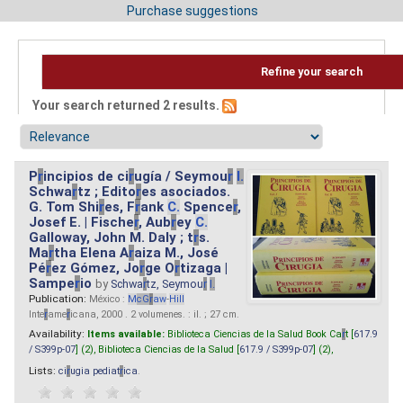
Purchase suggestions
Refine your search
Your search returned 2 results.
P
r
incipios de ci
r
ugía / Seymou
r
I.
Schwa
r
tz ; Edito
r
es asociados.
G. Tom Shi
r
es, F
r
ank
C.
Spence
r
,
Josef E. | Fische
r
, Aub
r
ey
C.
Galloway, John M. Daly ; t
r
s.
Ma
r
tha Elena A
r
aiza M., José
Pé
r
ez Gómez, Jo
r
ge O
r
tizaga |
Sampe
r
io
by
Schwa
r
tz, Seymou
r
I.
Publication:
México :
M
cG
r
aw
-
Hill
Inte
r
ame
r
icana, 2000 . 2 volumenes. : il. ; 27 cm.
Availability:
Items available:
Biblioteca Ciencias de la Salud Book Ca
r
t [
617.9
/ S399p-07
] (2),
Biblioteca Ciencias de la Salud [
617.9 / S399p-07
] (2),
Lists:
ci
r
ugia pediat
r
ica
.