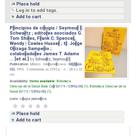
Place hold
Log in to add tags.
Add to cart
P
r
incipios de ci
r
ugía / Seymou
r
I.
Schwa
r
tz ; edito
r
es asociados G.
Tom Shi
r
es, F
r
ank
C.
Spence
r
,
Wendy | Cowles Husse
r
; t
r
. Jo
r
ge
O
r
izaga Sampe
r
io ;
colabo
r
ado
r
es James T. Adams
... [et al.]
by
Schwa
r
tz, Seymou
r
I.
Publication:
México : Inte
r
ame
r
icana -
M
cG
r
aw
-
Hill
, 1995 . 2 volúmenes, xv, 2192 p. : il. ; 28.5 x 22
cm.
Availability:
Items available:
Biblioteca
Ciencias de la Salud Book Ca
r
t [
617.9 / S399p-06
] (1),
Biblioteca Ciencias de la
Salud [
617.9 / S399p-06
] (1),
Lists:
ci
r
ugia pediat
r
ica
.
Place hold
Add to cart