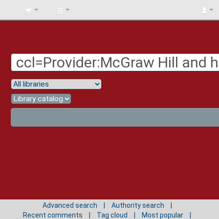
BIBLIOTECA
UNIV.
SURCOLOMBIANA
Advanced search
Authority search
Recent comments
Tag cloud
Most popular