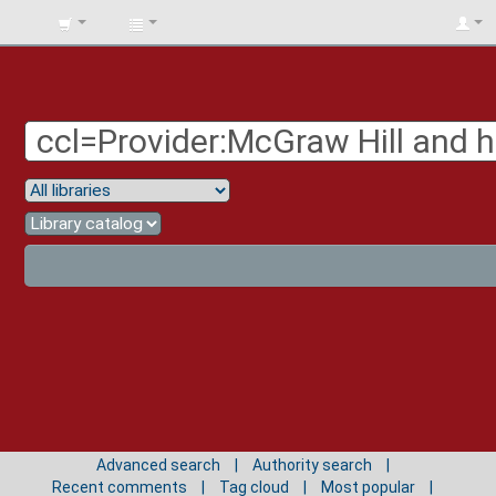
BIBLIOTECA
UNIV.
SURCOLOMBIANA
Advanced search
Authority search
Recent comments
Tag cloud
Most popular