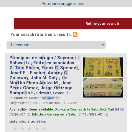
Purchase suggestions
Refine your search
Your search returned 2 results.
P
r
incipios de ci
r
ugía / Seymou
r
I.
Schwa
r
tz ; Edito
r
es asociados.
G.
Tom
Shi
r
es, F
r
ank
C.
Spence
r
,
Josef E. | Fische
r
, Aub
r
ey
C.
Galloway, John M. Daly ; t
r
s.
Ma
r
tha Elena A
r
aiza M., José
Pé
r
ez Gómez, Jo
r
ge O
r
tizaga |
Sampe
r
io
by
Schwa
r
tz, Seymou
r
I.
Publication:
México :
M
cG
r
aw
-
Hill
Inte
r
ame
r
icana, 2000 . 2 volumenes. : il. ; 27 cm.
Availability:
Items available:
Biblioteca Ciencias de la Salud Book Ca
r
t [
617.9
/ S399p-07
] (2),
Biblioteca Ciencias de la Salud [
617.9 / S399p-07
] (2),
Lists:
ci
r
ugia pediat
r
ica
.