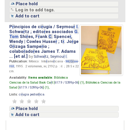
Place hold
Log in to add tags.
Add to cart
P
r
incipios de ci
r
ugía / Seymou
r
I.
Schwa
r
tz ; edito
r
es asociados
G.
Tom
Shi
r
es, F
r
ank
C.
Spence
r
,
Wendy | Cowles Husse
r
; t
r
. Jo
r
ge
O
r
izaga Sampe
r
io ;
colabo
r
ado
r
es James T. Adams
... [et al.]
by
Schwa
r
tz, Seymou
r
I.
Publication:
México : Inte
r
ame
r
icana -
M
cG
r
aw
-
Hill
, 1995 . 2 volúmenes, xv, 2192 p. : il. ; 28.5 x 22
cm.
Availability:
Items available:
Biblioteca
Ciencias de la Salud Book Ca
r
t [
617.9 / S399p-06
] (1),
Biblioteca Ciencias de la
Salud [
617.9 / S399p-06
] (1),
Lists:
ci
r
ugia pediat
r
ica
.
Place hold
Add to cart