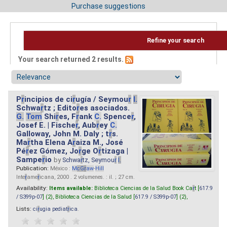
Purchase suggestions
Refine your search
Your search returned 2 results.
P
r
incipios de ci
r
ugía / Seymou
r
I.
Schwa
r
tz ; Edito
r
es asociados.
G.
Tom
Shi
r
es, F
r
ank
C.
Spence
r
,
Josef E. | Fische
r
, Aub
r
ey
C.
Galloway, John M. Daly ; t
r
s.
Ma
r
tha Elena A
r
aiza M., José
Pé
r
ez Gómez, Jo
r
ge O
r
tizaga |
Sampe
r
io
by
Schwa
r
tz, Seymou
r
I.
Publication:
México :
M
cG
r
aw
-
Hill
Inte
r
ame
r
icana, 2000 . 2 volumenes. : il. ; 27 cm.
Availability:
Items available:
Biblioteca Ciencias de la Salud Book Ca
r
t [
617.9
/ S399p-07
] (2),
Biblioteca Ciencias de la Salud [
617.9 / S399p-07
] (2),
Lists:
ci
r
ugia pediat
r
ica
.