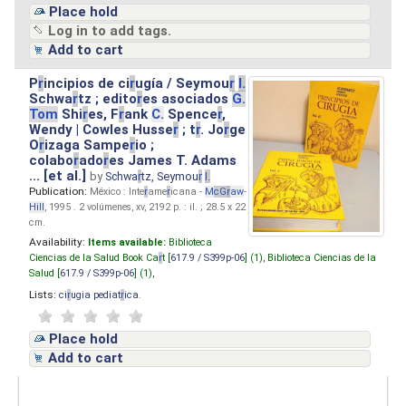
Place hold
Log in to add tags.
Add to cart
P
r
incipios de ci
r
ugía / Seymou
r
I.
Schwa
r
tz ; edito
r
es asociados
G.
Tom
Shi
r
es, F
r
ank
C.
Spence
r
,
Wendy | Cowles Husse
r
; t
r
. Jo
r
ge
O
r
izaga Sampe
r
io ;
colabo
r
ado
r
es James T. Adams
... [et al.]
by
Schwa
r
tz, Seymou
r
I.
Publication:
México : Inte
r
ame
r
icana -
M
cG
r
aw
-
Hill
, 1995 . 2 volúmenes, xv, 2192 p. : il. ; 28.5 x 22
cm.
Availability:
Items available:
Biblioteca
Ciencias de la Salud Book Ca
r
t [
617.9 / S399p-06
] (1),
Biblioteca Ciencias de la
Salud [
617.9 / S399p-06
] (1),
Lists:
ci
r
ugia pediat
r
ica
.
Place hold
Add to cart