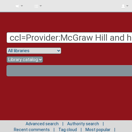
BIBLIOTECA
UNIV.
SURCOLOMBIANA
Advanced search
Authority search
Recent comments
Tag cloud
Most popular