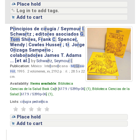
Place hold
Log in to add tags.
Add to cart
P
r
incipios de ci
r
ugía / Seymou
r
I.
Schwa
r
tz ; edito
r
es asociados
G.
Tom
Shi
r
es, F
r
ank
C.
Spence
r
,
Wendy | Cowles Husse
r
; t
r
. Jo
r
ge
O
r
izaga Sampe
r
io ;
colabo
r
ado
r
es James T. Adams
... [et al.]
by
Schwa
r
tz, Seymou
r
I.
Publication:
México : Inte
r
ame
r
icana -
M
cG
r
aw
-
Hill
, 1995 . 2 volúmenes, xv, 2192 p. : il. ; 28.5 x 22
cm.
Availability:
Items available:
Biblioteca
Ciencias de la Salud Book Ca
r
t [
617.9 / S399p-06
] (1),
Biblioteca Ciencias de la
Salud [
617.9 / S399p-06
] (1),
Lists:
ci
r
ugia pediat
r
ica
.
Place hold
Add to cart