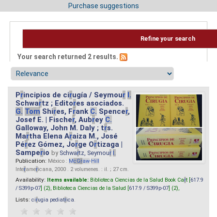
Purchase suggestions
Refine your search
Your search returned 2 results.
P
r
incipios de ci
r
ugía / Seymou
r
I.
Schwa
r
tz ; Edito
r
es asociados.
G.
Tom
Shi
r
es, F
r
ank
C.
Spence
r
,
Josef E. | Fische
r
, Aub
r
ey
C.
Galloway, John M. Daly ; t
r
s.
Ma
r
tha Elena A
r
aiza M., José
Pé
r
ez Gómez, Jo
r
ge O
r
tizaga |
Sampe
r
io
by
Schwa
r
tz, Seymou
r
I.
Publication:
México :
M
cG
r
aw
-
Hill
Inte
r
ame
r
icana, 2000 . 2 volumenes. : il. ; 27 cm.
Availability:
Items available:
Biblioteca Ciencias de la Salud Book Ca
r
t [
617.9
/ S399p-07
] (2),
Biblioteca Ciencias de la Salud [
617.9 / S399p-07
] (2),
Lists:
ci
r
ugia pediat
r
ica
.