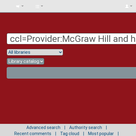
BIBLIOTECA
UNIV.
SURCOLOMBIANA
Advanced search
Authority search
Recent comments
Tag cloud
Most popular