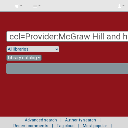
BIBLIOTECA
UNIV.
SURCOLOMBIANA
Advanced search
Authority search
Recent comments
Tag cloud
Most popular