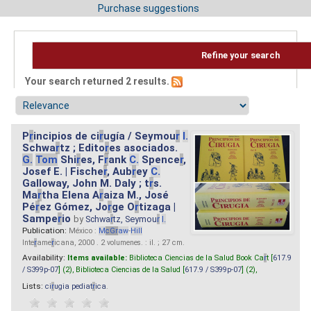
Purchase suggestions
Refine your search
Your search returned 2 results.
P
r
incipios de ci
r
ugía / Seymou
r
I.
Schwa
r
tz ; Edito
r
es asociados.
G.
Tom
Shi
r
es, F
r
ank
C.
Spence
r
,
Josef E. | Fische
r
, Aub
r
ey
C.
Galloway, John M. Daly ; t
r
s.
Ma
r
tha Elena A
r
aiza M., José
Pé
r
ez Gómez, Jo
r
ge O
r
tizaga |
Sampe
r
io
by
Schwa
r
tz, Seymou
r
I.
Publication:
México :
M
cG
r
aw
-
Hill
Inte
r
ame
r
icana, 2000 . 2 volumenes. : il. ; 27 cm.
Availability:
Items available:
Biblioteca Ciencias de la Salud Book Ca
r
t [
617.9
/ S399p-07
] (2),
Biblioteca Ciencias de la Salud [
617.9 / S399p-07
] (2),
Lists:
ci
r
ugia pediat
r
ica
.