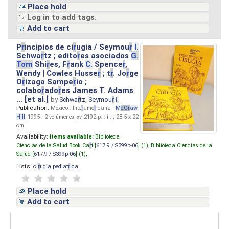
Place hold
Log in to add tags.
Add to cart
P
r
incipios de ci
r
ugía / Seymou
r
I.
Schwa
r
tz ; edito
r
es asociados
G.
Tom
Shi
r
es, F
r
ank
C.
Spence
r
,
Wendy | Cowles Husse
r
; t
r
. Jo
r
ge
O
r
izaga Sampe
r
io ;
colabo
r
ado
r
es James T. Adams
... [et al.]
by
Schwa
r
tz, Seymou
r
I.
Publication:
México : Inte
r
ame
r
icana -
M
cG
r
aw
-
Hill
, 1995 . 2 volúmenes, xv, 2192 p. : il. ; 28.5 x 22
cm.
Availability:
Items available:
Biblioteca
Ciencias de la Salud Book Ca
r
t [
617.9 / S399p-06
] (1),
Biblioteca Ciencias de la
Salud [
617.9 / S399p-06
] (1),
Lists:
ci
r
ugia pediat
r
ica
.
Place hold
Add to cart