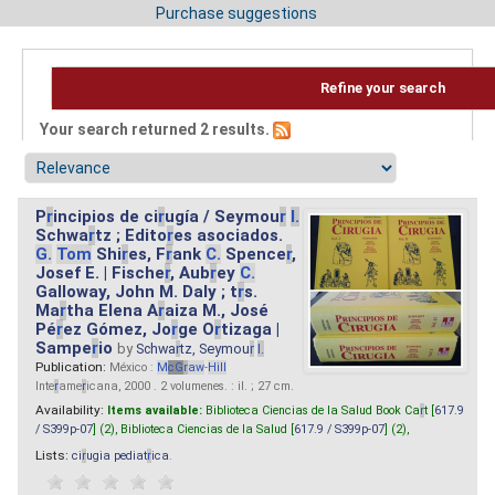
Purchase suggestions
Refine your search
Your search returned 2 results.
P
r
incipios de ci
r
ugía / Seymou
r
I.
Schwa
r
tz ; Edito
r
es asociados.
G.
Tom
Shi
r
es, F
r
ank
C.
Spence
r
,
Josef E. | Fische
r
, Aub
r
ey
C.
Galloway, John M. Daly ; t
r
s.
Ma
r
tha Elena A
r
aiza M., José
Pé
r
ez Gómez, Jo
r
ge O
r
tizaga |
Sampe
r
io
by
Schwa
r
tz, Seymou
r
I.
Publication:
México :
M
cG
r
aw
-
Hill
Inte
r
ame
r
icana, 2000 . 2 volumenes. : il. ; 27 cm.
Availability:
Items available:
Biblioteca Ciencias de la Salud Book Ca
r
t [
617.9
/ S399p-07
] (2),
Biblioteca Ciencias de la Salud [
617.9 / S399p-07
] (2),
Lists:
ci
r
ugia pediat
r
ica
.