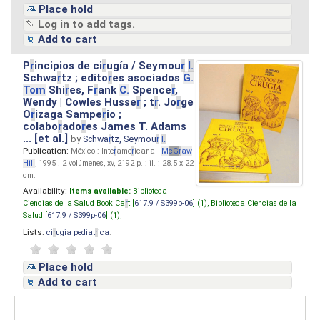
Place hold
Log in to add tags.
Add to cart
P
r
incipios de ci
r
ugía / Seymou
r
I.
Schwa
r
tz ; edito
r
es asociados
G.
Tom
Shi
r
es, F
r
ank
C.
Spence
r
,
Wendy | Cowles Husse
r
; t
r
. Jo
r
ge
O
r
izaga Sampe
r
io ;
colabo
r
ado
r
es James T. Adams
... [et al.]
by
Schwa
r
tz, Seymou
r
I.
Publication:
México : Inte
r
ame
r
icana -
M
cG
r
aw
-
Hill
, 1995 . 2 volúmenes, xv, 2192 p. : il. ; 28.5 x 22
cm.
Availability:
Items available:
Biblioteca
Ciencias de la Salud Book Ca
r
t [
617.9 / S399p-06
] (1),
Biblioteca Ciencias de la
Salud [
617.9 / S399p-06
] (1),
Lists:
ci
r
ugia pediat
r
ica
.
Place hold
Add to cart