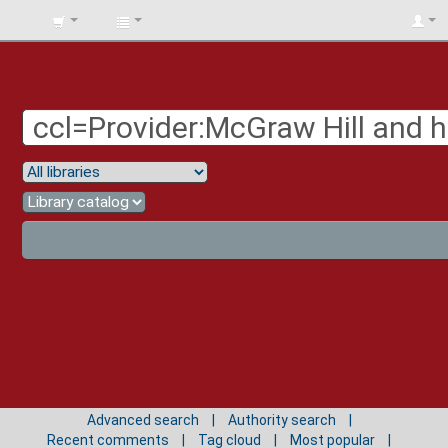
BIBLIOTECA
UNIV.
SURCOLOMBIANA
Advanced search
Authority search
Recent comments
Tag cloud
Most popular