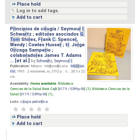
Place hold
Log in to add tags.
Add to cart
P
r
incipios de ci
r
ugía / Seymou
r
I.
Schwa
r
tz ; edito
r
es asociados
G.
Tom
Shi
r
es, F
r
ank
C.
Spence
r
,
Wendy | Cowles Husse
r
; t
r
. Jo
r
ge
O
r
izaga Sampe
r
io ;
colabo
r
ado
r
es James T. Adams
... [et al.]
by
Schwa
r
tz, Seymou
r
I.
Publication:
México : Inte
r
ame
r
icana -
M
cG
r
aw
-
Hill
, 1995 . 2 volúmenes, xv, 2192 p. : il. ; 28.5 x 22
cm.
Availability:
Items available:
Biblioteca
Ciencias de la Salud Book Ca
r
t [
617.9 / S399p-06
] (1),
Biblioteca Ciencias de la
Salud [
617.9 / S399p-06
] (1),
Lists:
ci
r
ugia pediat
r
ica
.
Place hold
Add to cart