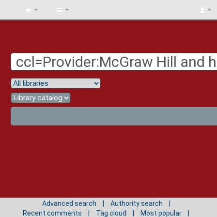
BIBLIOTECA
UNIV.
SURCOLOMBIANA
Advanced search
Authority search
Recent comments
Tag cloud
Most popular