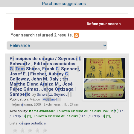
Purchase suggestions
Refine your search
Your search returned 2 results.
P
r
incipios de ci
r
ugía / Seymou
r
I.
Schwa
r
tz ; Edito
r
es asociados.
G.
Tom
Shi
r
es, F
r
ank
C.
Spence
r
,
Josef E. | Fische
r
, Aub
r
ey
C.
Galloway, John M. Daly ; t
r
s.
Ma
r
tha Elena A
r
aiza M., José
Pé
r
ez Gómez, Jo
r
ge O
r
tizaga |
Sampe
r
io
by
Schwa
r
tz, Seymou
r
I.
Publication:
México :
M
cG
r
aw
-
Hill
Inte
r
ame
r
icana, 2000 . 2 volumenes. : il. ; 27 cm.
Availability:
Items available:
Biblioteca Ciencias de la Salud Book Ca
r
t [
617.9
/ S399p-07
] (2),
Biblioteca Ciencias de la Salud [
617.9 / S399p-07
] (2),
Lists:
ci
r
ugia pediat
r
ica
.