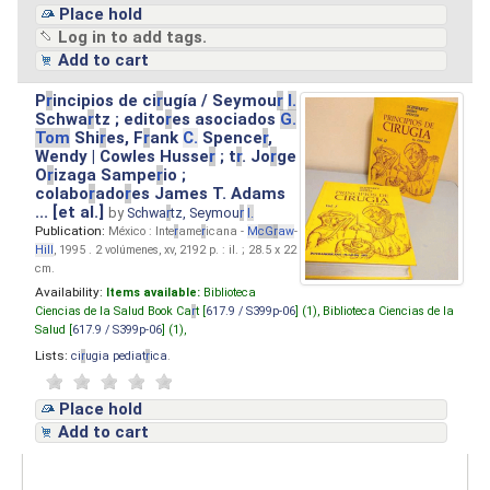
Place hold
Log in to add tags.
Add to cart
P
r
incipios de ci
r
ugía / Seymou
r
I.
Schwa
r
tz ; edito
r
es asociados
G.
Tom
Shi
r
es, F
r
ank
C.
Spence
r
,
Wendy | Cowles Husse
r
; t
r
. Jo
r
ge
O
r
izaga Sampe
r
io ;
colabo
r
ado
r
es James T. Adams
... [et al.]
by
Schwa
r
tz, Seymou
r
I.
Publication:
México : Inte
r
ame
r
icana -
M
cG
r
aw
-
Hill
, 1995 . 2 volúmenes, xv, 2192 p. : il. ; 28.5 x 22
cm.
Availability:
Items available:
Biblioteca
Ciencias de la Salud Book Ca
r
t [
617.9 / S399p-06
] (1),
Biblioteca Ciencias de la
Salud [
617.9 / S399p-06
] (1),
Lists:
ci
r
ugia pediat
r
ica
.
Place hold
Add to cart