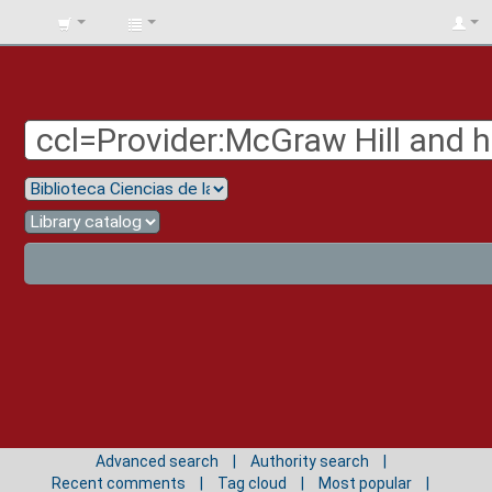
BIBLIOTECA
UNIV.
SURCOLOMBIANA
Advanced search
Authority search
Recent comments
Tag cloud
Most popular