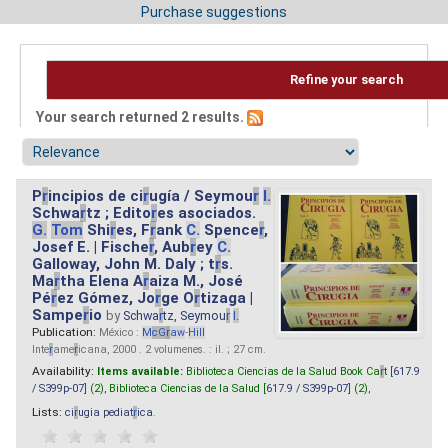
Purchase suggestions
Refine your search
Your search returned 2 results.
P
r
incipios de ci
r
ugía / Seymou
r
I.
Schwa
r
tz ; Edito
r
es asociados.
G.
Tom
Shi
r
es, F
r
ank
C.
Spence
r
,
Josef E. | Fische
r
, Aub
r
ey
C.
Galloway, John M. Daly ; t
r
s.
Ma
r
tha Elena A
r
aiza M., José
Pé
r
ez Gómez, Jo
r
ge O
r
tizaga |
Sampe
r
io
by
Schwa
r
tz, Seymou
r
I.
Publication:
México :
M
cG
r
aw
-
Hill
Inte
r
ame
r
icana, 2000 . 2 volumenes. : il. ; 27 cm.
Availability:
Items available:
Biblioteca Ciencias de la Salud Book Ca
r
t [
617.9
/ S399p-07
] (2),
Biblioteca Ciencias de la Salud [
617.9 / S399p-07
] (2),
Lists:
ci
r
ugia pediat
r
ica
.