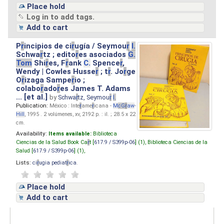
Place hold
Log in to add tags.
Add to cart
P
r
incipios de ci
r
ugía / Seymou
r
I.
Schwa
r
tz ; edito
r
es asociados
G.
Tom
Shi
r
es, F
r
ank
C.
Spence
r
,
Wendy | Cowles Husse
r
; t
r
. Jo
r
ge
O
r
izaga Sampe
r
io ;
colabo
r
ado
r
es James T. Adams
... [et al.]
by
Schwa
r
tz, Seymou
r
I.
Publication:
México : Inte
r
ame
r
icana -
M
cG
r
aw
-
Hill
, 1995 . 2 volúmenes, xv, 2192 p. : il. ; 28.5 x 22
cm.
Availability:
Items available:
Biblioteca
Ciencias de la Salud Book Ca
r
t [
617.9 / S399p-06
] (1),
Biblioteca Ciencias de la
Salud [
617.9 / S399p-06
] (1),
Lists:
ci
r
ugia pediat
r
ica
.
Place hold
Add to cart