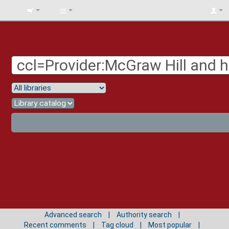
BIBLIOTECA
UNIV.
SURCOLOMBIANA
Advanced search
Authority search
Recent comments
Tag cloud
Most popular