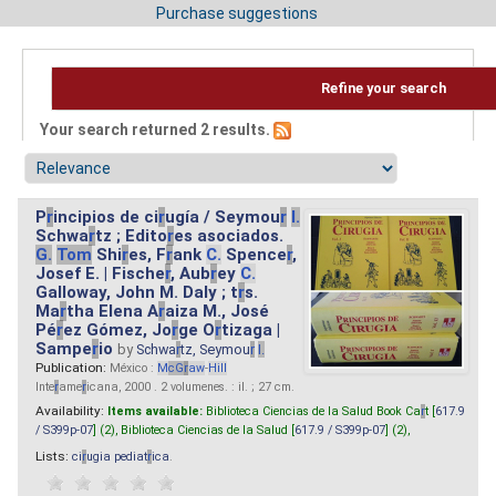
Purchase suggestions
Refine your search
Your search returned 2 results.
P
r
incipios de ci
r
ugía / Seymou
r
I.
Schwa
r
tz ; Edito
r
es asociados.
G.
Tom
Shi
r
es, F
r
ank
C.
Spence
r
,
Josef E. | Fische
r
, Aub
r
ey
C.
Galloway, John M. Daly ; t
r
s.
Ma
r
tha Elena A
r
aiza M., José
Pé
r
ez Gómez, Jo
r
ge O
r
tizaga |
Sampe
r
io
by
Schwa
r
tz, Seymou
r
I.
Publication:
México :
M
cG
r
aw
-
Hill
Inte
r
ame
r
icana, 2000 . 2 volumenes. : il. ; 27 cm.
Availability:
Items available:
Biblioteca Ciencias de la Salud Book Ca
r
t [
617.9
/ S399p-07
] (2),
Biblioteca Ciencias de la Salud [
617.9 / S399p-07
] (2),
Lists:
ci
r
ugia pediat
r
ica
.