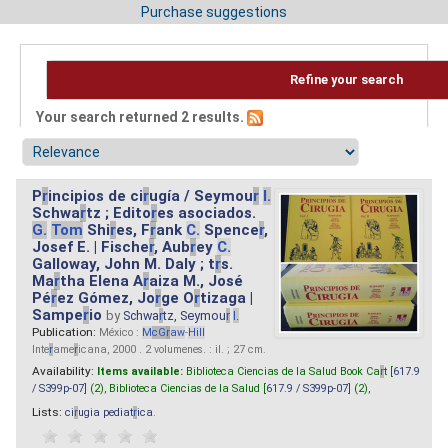
Purchase suggestions
Refine your search
Your search returned 2 results.
P
r
incipios de ci
r
ugía / Seymou
r
I.
Schwa
r
tz ; Edito
r
es asociados.
G.
Tom
Shi
r
es, F
r
ank
C.
Spence
r
,
Josef E. | Fische
r
, Aub
r
ey
C.
Galloway, John M. Daly ; t
r
s.
Ma
r
tha Elena A
r
aiza M., José
Pé
r
ez Gómez, Jo
r
ge O
r
tizaga |
Sampe
r
io
by
Schwa
r
tz, Seymou
r
I.
Publication:
México :
M
cG
r
aw
-
Hill
Inte
r
ame
r
icana, 2000 . 2 volumenes. : il. ; 27 cm.
Availability:
Items available:
Biblioteca Ciencias de la Salud Book Ca
r
t [
617.9
/ S399p-07
] (2),
Biblioteca Ciencias de la Salud [
617.9 / S399p-07
] (2),
Lists:
ci
r
ugia pediat
r
ica
.