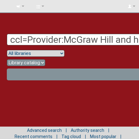
BIBLIOTECA
UNIV.
SURCOLOMBIANA
Advanced search
Authority search
Recent comments
Tag cloud
Most popular