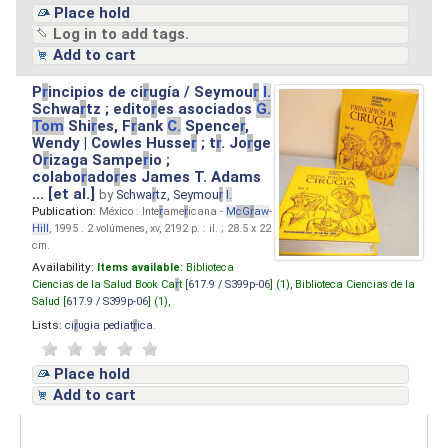
Place hold
Log in to add tags.
Add to cart
P
r
incipios de ci
r
ugía / Seymou
r
I.
Schwa
r
tz ; edito
r
es asociados
G.
Tom
Shi
r
es, F
r
ank
C.
Spence
r
,
Wendy | Cowles Husse
r
; t
r
. Jo
r
ge
O
r
izaga Sampe
r
io ;
colabo
r
ado
r
es James T. Adams
... [et al.]
by
Schwa
r
tz, Seymou
r
I.
Publication:
México : Inte
r
ame
r
icana -
M
cG
r
aw
-
Hill
, 1995 . 2 volúmenes, xv, 2192 p. : il. ; 28.5 x 22
cm.
Availability:
Items available:
Biblioteca
Ciencias de la Salud Book Ca
r
t [
617.9 / S399p-06
] (1),
Biblioteca Ciencias de la
Salud [
617.9 / S399p-06
] (1),
Lists:
ci
r
ugia pediat
r
ica
.
Place hold
Add to cart