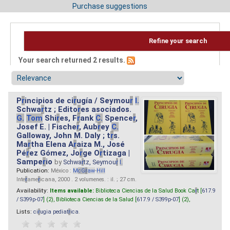
Purchase suggestions
Refine your search
Your search returned 2 results.
P
r
incipios de ci
r
ugía / Seymou
r
I.
Schwa
r
tz ; Edito
r
es asociados.
G.
Tom
Shi
r
es, F
r
ank
C.
Spence
r
,
Josef E. | Fische
r
, Aub
r
ey
C.
Galloway, John M. Daly ; t
r
s.
Ma
r
tha Elena A
r
aiza M., José
Pé
r
ez Gómez, Jo
r
ge O
r
tizaga |
Sampe
r
io
by
Schwa
r
tz, Seymou
r
I.
Publication:
México :
M
cG
r
aw
-
Hill
Inte
r
ame
r
icana, 2000 . 2 volumenes. : il. ; 27 cm.
Availability:
Items available:
Biblioteca Ciencias de la Salud Book Ca
r
t [
617.9
/ S399p-07
] (2),
Biblioteca Ciencias de la Salud [
617.9 / S399p-07
] (2),
Lists:
ci
r
ugia pediat
r
ica
.