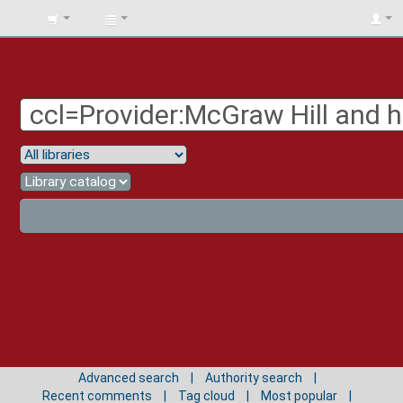
BIBLIOTECA
UNIV.
SURCOLOMBIANA
Advanced search
Authority search
Recent comments
Tag cloud
Most popular