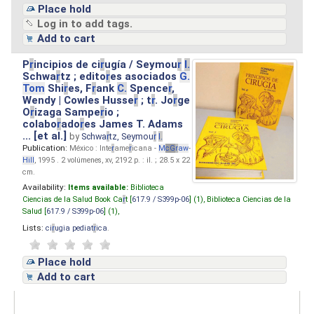
Place hold
Log in to add tags.
Add to cart
P
r
incipios de ci
r
ugía / Seymou
r
I.
Schwa
r
tz ; edito
r
es asociados
G.
Tom
Shi
r
es, F
r
ank
C.
Spence
r
,
Wendy | Cowles Husse
r
; t
r
. Jo
r
ge
O
r
izaga Sampe
r
io ;
colabo
r
ado
r
es James T. Adams
... [et al.]
by
Schwa
r
tz, Seymou
r
I.
Publication:
México : Inte
r
ame
r
icana -
M
cG
r
aw
-
Hill
, 1995 . 2 volúmenes, xv, 2192 p. : il. ; 28.5 x 22
cm.
Availability:
Items available:
Biblioteca
Ciencias de la Salud Book Ca
r
t [
617.9 / S399p-06
] (1),
Biblioteca Ciencias de la
Salud [
617.9 / S399p-06
] (1),
Lists:
ci
r
ugia pediat
r
ica
.
Place hold
Add to cart