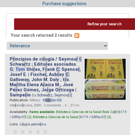
Purchase suggestions
Refine your search
Your search returned 2 results.
P
r
incipios de ci
r
ugía / Seymou
r
I.
Schwa
r
tz ; Edito
r
es asociados.
G.
Tom
Shi
r
es, F
r
ank
C.
Spence
r
,
Josef E. | Fische
r
, Aub
r
ey
C.
Galloway, John M. Daly ; t
r
s.
Ma
r
tha Elena A
r
aiza M., José
Pé
r
ez Gómez, Jo
r
ge O
r
tizaga |
Sampe
r
io
by
Schwa
r
tz, Seymou
r
I.
Publication:
México :
M
cG
r
aw
-
Hill
Inte
r
ame
r
icana, 2000 . 2 volumenes. : il. ; 27 cm.
Availability:
Items available:
Biblioteca Ciencias de la Salud Book Ca
r
t [
617.9
/ S399p-07
] (2),
Biblioteca Ciencias de la Salud [
617.9 / S399p-07
] (2),
Lists:
ci
r
ugia pediat
r
ica
.